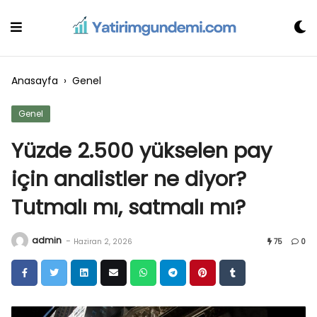
Skip
to
content
Anasayfa
›
Genel
Genel
Yüzde 2.500 yükselen pay
için analistler ne diyor?
Tutmalı mı, satmalı mı?
admin
-
Haziran 2, 2026
75
0