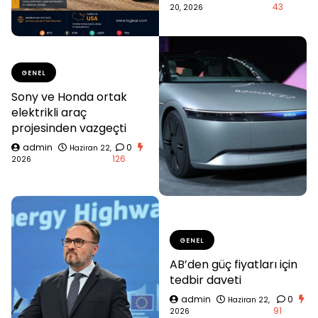
43
20, 2026
GENEL
Sony ve Honda ortak
elektrikli araç
projesinden vazgeçti
admin
0
Haziran 22,
126
2026
GENEL
AB’den güç fiyatları için
tedbir daveti
admin
0
Haziran 22,
91
2026