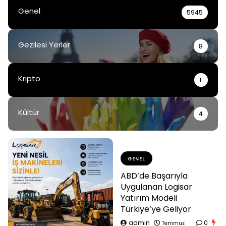
Genel
5945
Gezilesi Yerler
8
Kripto
1
Kültür
4
GENEL
ABD’de Başarıyla
Uygulanan Logisar
Yatırım Modeli
Türkiye’ye Geliyor
admin
0
Temmuz