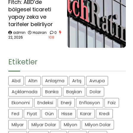
Fitch: ABD’de
bölgesel ticareti
yapay zeka ve
tarifeler belirliyor
admin
Haziran
0
22, 2026
108
Etiketler
Abd
Altın
Anlaşma
Artış
Avrupa
Açıklamada
Banka
Başkan
Dolar
Ekonomi
Endeksi
Enerji
Enflasyon
Faiz
Fed
Fiyat
Gün
Hisse
Karar
Kredi
Milyar
Milyar Dolar
Milyon
Milyon Dolar