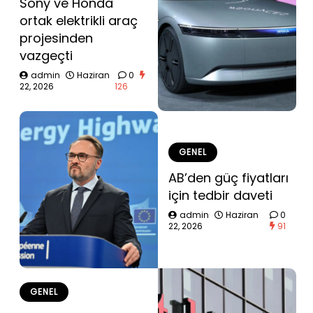
Sony ve Honda
ortak elektrikli araç
projesinden
vazgeçti
admin
Haziran
0
22, 2026
126
GENEL
AB’den güç fiyatları
için tedbir daveti
admin
Haziran
0
22, 2026
91
GENEL