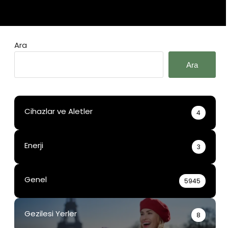
Ara
Ara
Cihazlar ve Aletler
4
Enerji
3
Genel
5945
Gezilesi Yerler
8