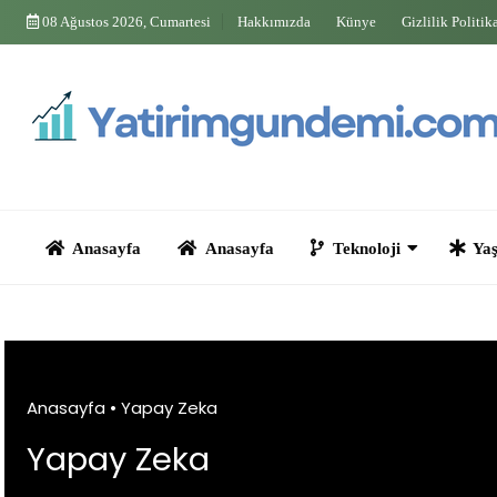
Skip
08 Ağustos 2026, Cumartesi
Hakkımızda
Künye
Gizlilik Politik
to
content
Anasayfa
Anasayfa
Teknoloji
Yaşam
Anasayfa
•
Yapay Zeka
Yapay Zeka