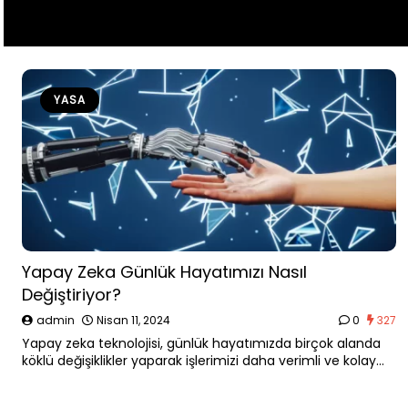
YASA
Yapay Zeka Günlük Hayatımızı Nasıl
Değiştiriyor?
admin
Nisan 11, 2024
0
327
Yapay zeka teknolojisi, günlük hayatımızda birçok alanda
köklü değişiklikler yaparak işlerimizi daha verimli ve kolay
hale getiriyor. Bu içerik, yapay zekanın ev
otomasyonundan sağlık hizmetlerine, eğitimden müşteri