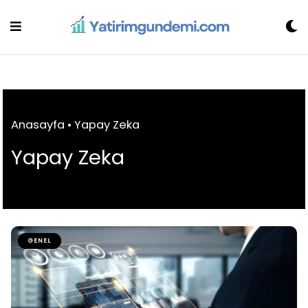
Skip
to
content
Anasayfa
•
Yapay Zeka
Yapay Zeka
GENEL