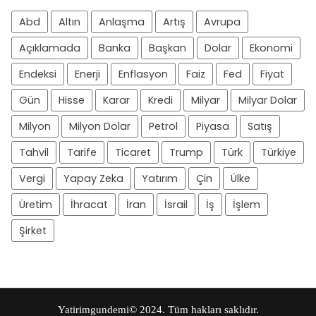
Abd
Altın
Anlaşma
Artış
Avrupa
Açıklamada
Banka
Başkan
Dolar
Ekonomi
Endeksi
Enerji
Enflasyon
Faiz
Fed
Fiyat
Gün
Hisse
Karar
Kredi
Milyar
Milyar Dolar
Milyon
Milyon Dolar
Petrol
Piyasa
Satış
Tahvil
Tarife
Ticaret
Trump
Türk
Türkiye
Vergi
Yapay Zeka
Yatırım
Çin
Ülke
Üretim
İhracat
İran
İsrail
İş
İşlem
Şirket
Yatirimgundemi
© 2024. Tüm hakları saklıdır.