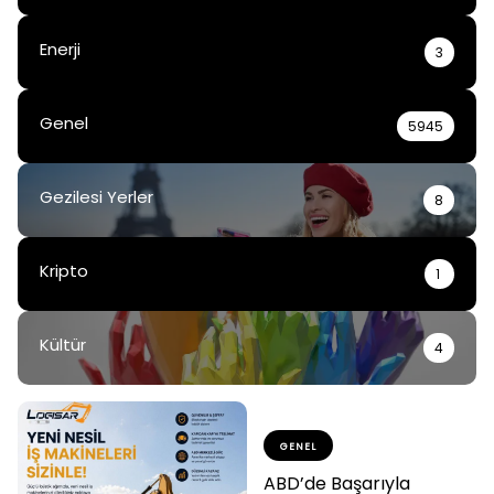
Enerji
3
Genel
5945
Gezilesi Yerler
8
Kripto
1
Kültür
4
GENEL
ABD’de Başarıyla