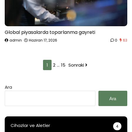
Global piyasalarda toparlanma gayreti
admin
Haziran 17, 2026
0
63
Yazı
1
2
…
15
Sonraki
sayfalaması
Ara
Ara
Cihazlar ve Aletler
4