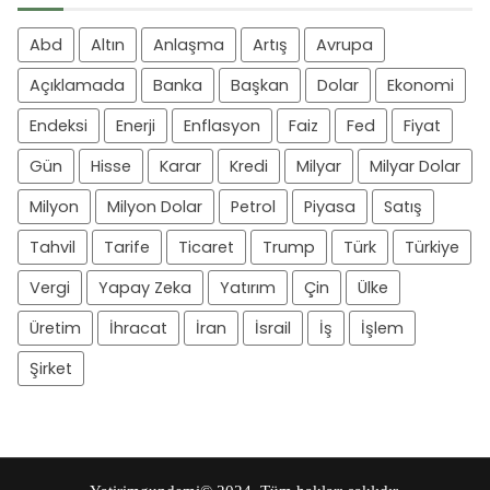
Abd
Altın
Anlaşma
Artış
Avrupa
Açıklamada
Banka
Başkan
Dolar
Ekonomi
Endeksi
Enerji
Enflasyon
Faiz
Fed
Fiyat
Gün
Hisse
Karar
Kredi
Milyar
Milyar Dolar
Milyon
Milyon Dolar
Petrol
Piyasa
Satış
Tahvil
Tarife
Ticaret
Trump
Türk
Türkiye
Vergi
Yapay Zeka
Yatırım
Çin
Ülke
Üretim
İhracat
İran
İsrail
İş
İşlem
Şirket