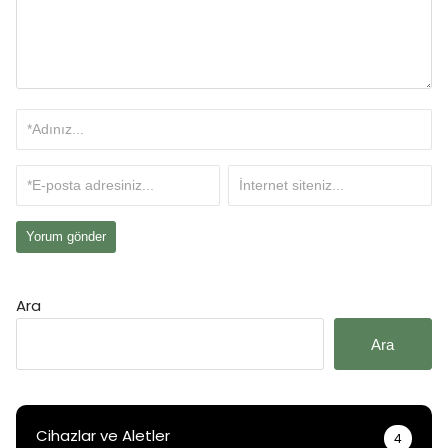
Ara
Ara
Cihazlar ve Aletler
4