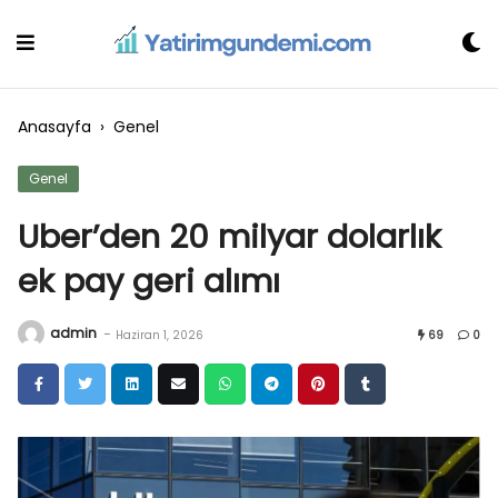
Skip
to
content
Anasayfa
›
Genel
Genel
Uber’den 20 milyar dolarlık
ek pay geri alımı
admin
-
Haziran 1, 2026
69
0