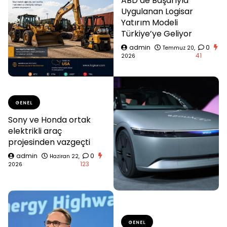
ABD’de Başarıyla
Uygulanan Logisar
Yatırım Modeli
Türkiye’ye Geliyor
admin
0
Temmuz 20,
41
2026
GENEL
Sony ve Honda ortak
elektrikli araç
projesinden vazgeçti
admin
0
Haziran 22,
123
2026
GENEL