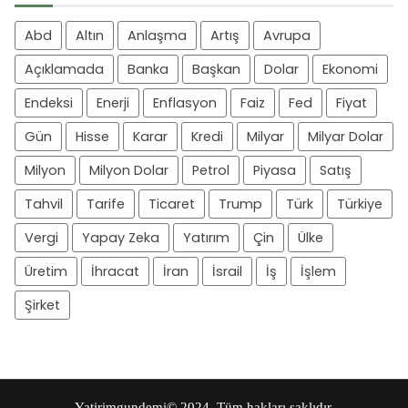
Abd
Altın
Anlaşma
Artış
Avrupa
Açıklamada
Banka
Başkan
Dolar
Ekonomi
Endeksi
Enerji
Enflasyon
Faiz
Fed
Fiyat
Gün
Hisse
Karar
Kredi
Milyar
Milyar Dolar
Milyon
Milyon Dolar
Petrol
Piyasa
Satış
Tahvil
Tarife
Ticaret
Trump
Türk
Türkiye
Vergi
Yapay Zeka
Yatırım
Çin
Ülke
Üretim
İhracat
İran
İsrail
İş
İşlem
Şirket
Yatirimgundemi
© 2024. Tüm hakları saklıdır.