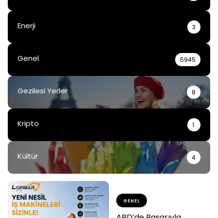
Enerji
3
Genel
5945
Gezilesi Yerler
8
Kripto
1
Kültür
4
GENEL
ABD’de Başarıyla