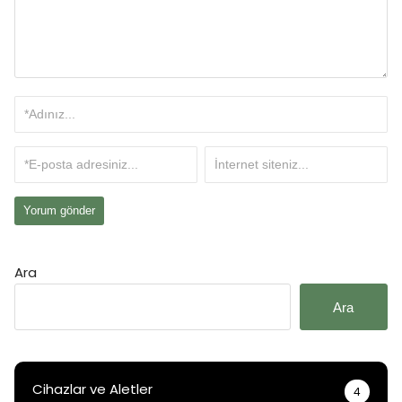
Ara
Ara
Cihazlar ve Aletler
4