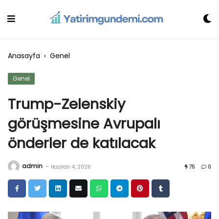
Skip
to
content
Anasayfa
›
Genel
Genel
Trump-Zelenskiy
görüşmesine Avrupalı
önderler de katılacak
admin
-
Haziran 4, 2026
75
0