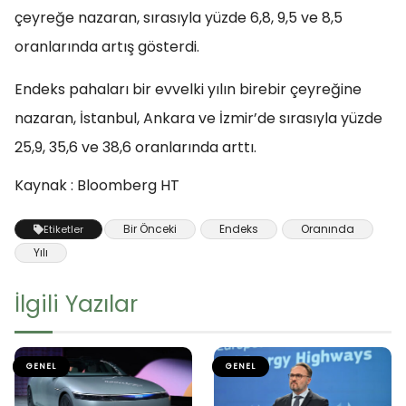
çeyreğe nazaran, sırasıyla yüzde 6,8, 9,5 ve 8,5
oranlarında artış gösterdi.
Endeks pahaları bir evvelki yılın birebir çeyreğine
nazaran, İstanbul, Ankara ve İzmir’de sırasıyla yüzde
25,9, 35,6 ve 38,6 oranlarında arttı.
Kaynak : Bloomberg HT
Bir Önceki
Endeks
Oranında
Etiketler
Yılı
İlgili Yazılar
GENEL
GENEL