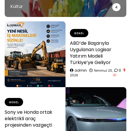
Kültür
4
GENEL
ABD’de Başarıyla
Uygulanan Logisar
Yatırım Modeli
Türkiye’ye Geliyor
admin
0
Temmuz 20,
41
2026
GENEL
Sony ve Honda ortak
elektrikli araç
projesinden vazgeçti