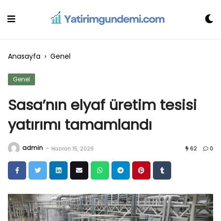
Skip
to
content
Anasayfa
›
Genel
Genel
Sasa’nın elyaf üretim tesisi
yatırımı tamamlandı
admin
-
Haziran 15, 2026
62
0