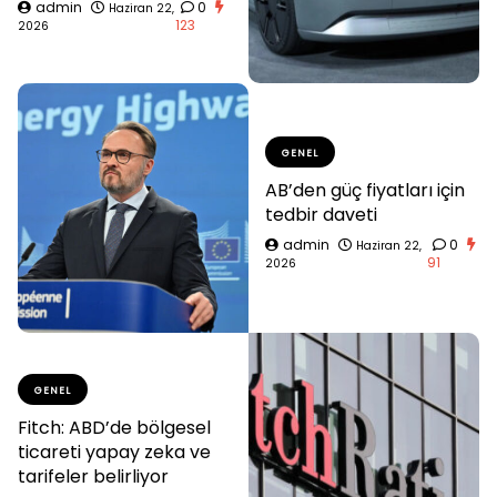
admin
0
Haziran 22,
123
2026
GENEL
AB’den güç fiyatları için
tedbir daveti
admin
0
Haziran 22,
91
2026
GENEL
Fitch: ABD’de bölgesel
ticareti yapay zeka ve
tarifeler belirliyor