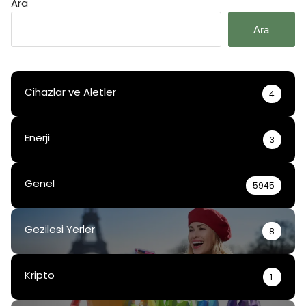
Ara
Ara
Cihazlar ve Aletler
4
Enerji
3
Genel
5945
Gezilesi Yerler
8
Kripto
1