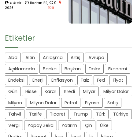
admin
0
Haziran 22,
105
2026
Etiketler
Abd
Altın
Anlaşma
Artış
Avrupa
Açıklamada
Banka
Başkan
Dolar
Ekonomi
Endeksi
Enerji
Enflasyon
Faiz
Fed
Fiyat
Gün
Hisse
Karar
Kredi
Milyar
Milyar Dolar
Milyon
Milyon Dolar
Petrol
Piyasa
Satış
Tahvil
Tarife
Ticaret
Trump
Türk
Türkiye
Vergi
Yapay Zeka
Yatırım
Çin
Ülke
Üretim
İhracat
İran
İsrail
İş
İşlem