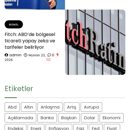
GENEL
Fitch: ABD’de bölgesel
ticareti yapay zeka ve
tarifeler belirliyor
admin
0
Haziran 22,
110
2026
Etiketler
Abd
Altın
Anlaşma
Artış
Avrupa
Açıklamada
Banka
Başkan
Dolar
Ekonomi
Endeksi
Enerji
Enflasyon
Faiz
Fed
Fiyat