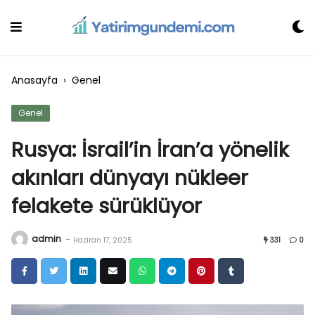
Skip
to
content
Anasayfa
›
Genel
Genel
Rusya: İsrail’in İran’a yönelik
akınları dünyayı nükleer
felakete sürüklüyor
admin
-
Haziran 17, 2025
331
0