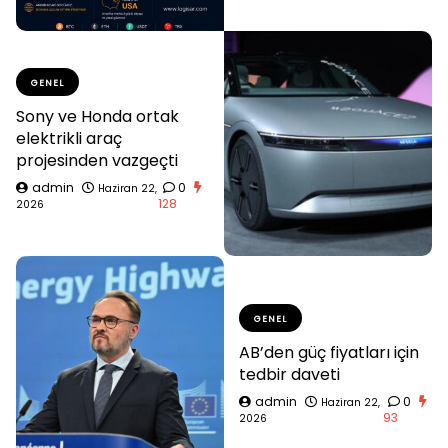
GENEL
Sony ve Honda ortak
elektrikli araç
projesinden vazgeçti
admin
0
Haziran 22,
128
2026
GENEL
AB’den güç fiyatları için
tedbir daveti
admin
0
Haziran 22,
93
2026