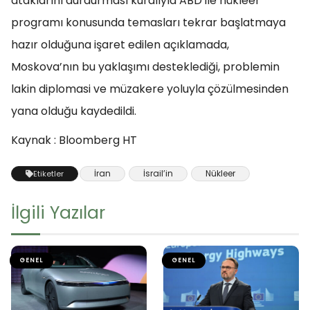
ataklarını durdurması kuralıyla ABD ile nükleer
programı konusunda temasları tekrar başlatmaya
hazır olduğuna işaret edilen açıklamada,
Moskova’nın bu yaklaşımı desteklediği, problemin
lakin diplomasi ve müzakere yoluyla çözülmesinden
yana olduğu kaydedildi.
Kaynak : Bloomberg HT
İran
İsrail’in
Nükleer
Etiketler
İlgili Yazılar
GENEL
GENEL