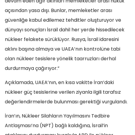
devam eden ağır akınları memleketler arası hukuk
açısından yasa dışı. Bunlar, memleketler arası
güvenliğe kabul edilemez tehditler oluşturuyor ve
dünyayı sonuçları İsrail dahil her yerde hissedilecek
nükleer felakete sürüklüyor. Rusya, İsrail idaresini
aklını başına almaya ve UAEA’nın kontrolüne tabi
olan nükleer tesislere yönelik taarruzları derhal
durdurmaya çağırıyor.”
Açıklamada, UAEA’nın, en kısa vakitte İran’daki
nükleer güç tesislerine verilen ziyanla ilgili tarafsız
değerlendirmelerde bulunması gerektiği vurgulandı.
İran’ın, Nükleer Silahların Yayılmasını Tedbire
Antlaşması’na (NPT) bağlı kaldığına, İsrail’in