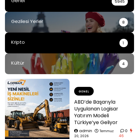
Genel
5945
Gezilesi Yerler
8
Kripto
1
Kültür
4
GENEL
ABD’de Başarıyla
Uygulanan Logisar
Yatırım Modeli
Türkiye’ye Geliyor
admin
0
Temmuz
46
20, 2026