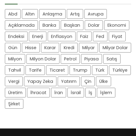
Abd
Altın
Anlaşma
Artış
Avrupa
Açıklamada
Banka
Başkan
Dolar
Ekonomi
Endeksi
Enerji
Enflasyon
Faiz
Fed
Fiyat
Gün
Hisse
Karar
Kredi
Milyar
Milyar Dolar
Milyon
Milyon Dolar
Petrol
Piyasa
Satış
Tahvil
Tarife
Ticaret
Trump
Türk
Türkiye
Vergi
Yapay Zeka
Yatırım
Çin
Ülke
Üretim
İhracat
İran
İsrail
İş
İşlem
Şirket