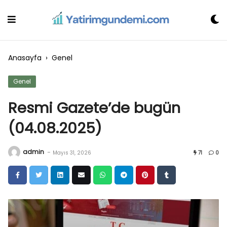
Skip
to
content
Anasayfa
›
Genel
Genel
Resmi Gazete’de bugün
(04.08.2025)
admin
-
Mayıs 31, 2026
71
0