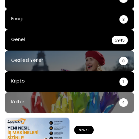
Enerji
3
Genel
5945
Gezilesi Yerler
8
Kripto
1
Kültür
4
GENEL