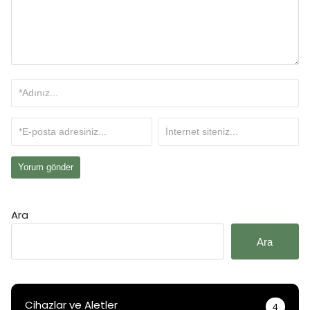
Ara
Ara
Cihazlar ve Aletler
4