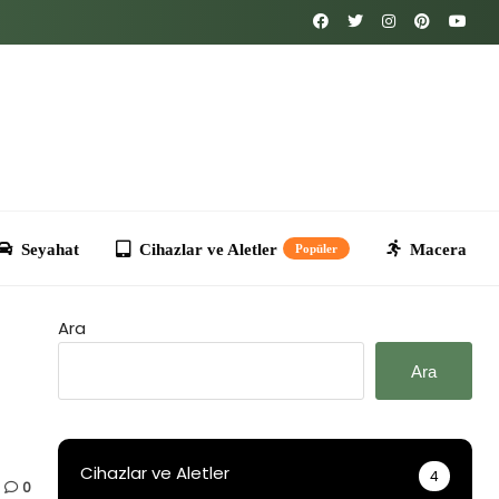
Cihazlar ve Aletler
Macera
Kripto
T
Popüler
Ara
Ara
Cihazlar ve Aletler
4
0