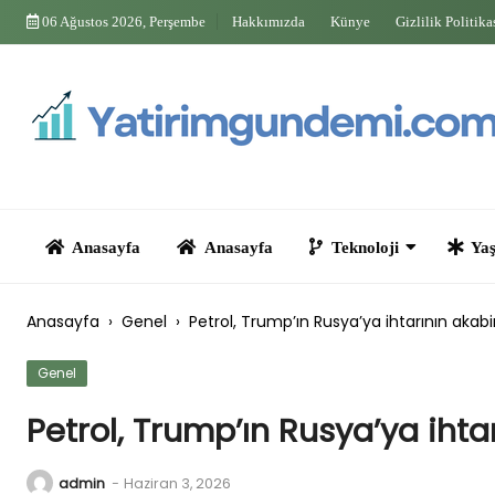
Skip
06 Ağustos 2026, Perşembe
Hakkımızda
Künye
Gizlilik Politika
to
content
Anasayfa
Anasayfa
Teknoloji
Yaşam
Anasayfa
›
Genel
›
Petrol, Trump’ın Rusya’ya ihtarının akab
Genel
Petrol, Trump’ın Rusya’ya ihta
admin
-
Haziran 3, 2026