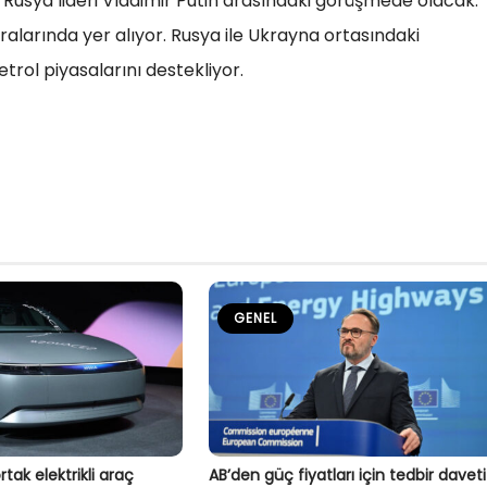
usya lideri Vladimir Putin arasındaki görüşmede olacak.
larında yer alıyor. Rusya ile Ukrayna ortasındaki
etrol piyasalarını destekliyor.
GENEL
tak elektrikli araç
AB’den güç fiyatları için tedbir daveti