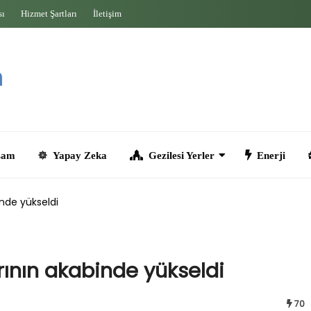
sı
Hizmet Şartları
İletişim
Yapay Zeka
Gezilesi Yerler
Enerji
Seyahat
inde yükseldi
rının akabinde yükseldi
70