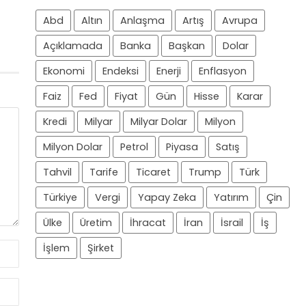
Abd
Altın
Anlaşma
Artış
Avrupa
Açıklamada
Banka
Başkan
Dolar
Ekonomi
Endeksi
Enerji
Enflasyon
Faiz
Fed
Fiyat
Gün
Hisse
Karar
Kredi
Milyar
Milyar Dolar
Milyon
Milyon Dolar
Petrol
Piyasa
Satış
Tahvil
Tarife
Ticaret
Trump
Türk
Türkiye
Vergi
Yapay Zeka
Yatırım
Çin
Ülke
Üretim
İhracat
İran
İsrail
İş
İşlem
Şirket