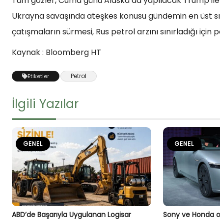
Tüm gözler, Cuma günü Alaska’da yapılacak Trump ile R
Ukrayna savaşında ateşkes konusu gündemin en üst sıra
çatışmaların sürmesi, Rus petrol arzını sınırladığı için p
Kaynak : Bloomberg HT
Petrol
Etiketler
İlgili Yazılar
GENEL
GENEL
ABD’de Başarıyla Uygulanan Logisar
Sony ve Honda or