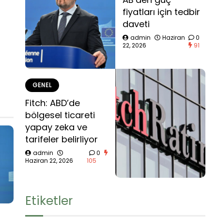
fiyatları için tedbir
daveti
admin
Haziran
0
22, 2026
91
GENEL
Fitch: ABD’de
bölgesel ticareti
yapay zeka ve
tarifeler belirliyor
admin
0
Haziran 22, 2026
105
Etiketler