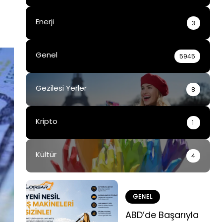
Enerji
3
Genel
5945
Gezilesi Yerler
8
Kripto
1
Kültür
4
GENEL
ABD’de Başarıyla