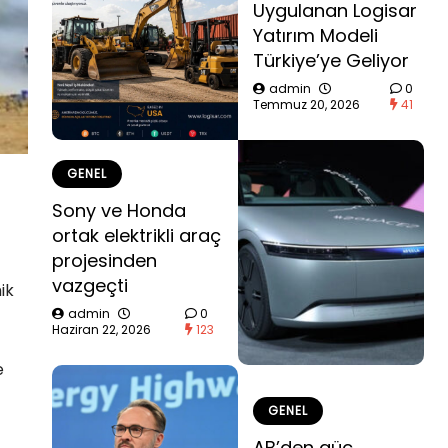
Uygulanan Logisar
Yatırım Modeli
Türkiye’ye Geliyor
admin
0
Temmuz 20, 2026
41
GENEL
Sony ve Honda
ortak elektrikli araç
projesinden
vazgeçti
ik
admin
0
Haziran 22, 2026
123
e
GENEL
AB’den güç