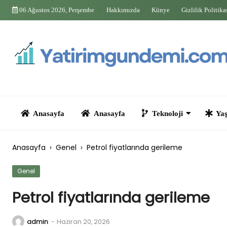
Skip
06 Ağustos 2026, Perşembe
Hakkımızda
Künye
Gizlilik Politika
to
content
Anasayfa
Anasayfa
Teknoloji
Yaşam
Anasayfa
›
Genel
›
Petrol fiyatlarında gerileme
Genel
Petrol fiyatlarında gerileme
admin
-
Haziran 20, 2026