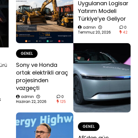
Uygulanan Logisar
Yatırım Modeli
Türkiye’ye Geliyor
admin
0
Temmuz 20, 2026
42
GENEL
Sony ve Honda
ürü
ortak elektrikli araç
projesinden
vazgeçti
admin
0
s
Haziran 22, 2026
125
GENEL
AB’den güç