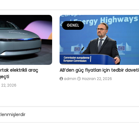
GENEL
tak elektrikli araç
AB’den güç fiyatları için tedbir daveti
eçti
admin
Haziran 22, 2026
 22, 2026
tlenmişlerdir