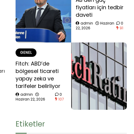
fiyatları için tedbir
daveti
admin
Haziran
0
22, 2026
91
GENEL
Fitch: ABD’de
bölgesel ticareti
rı
yapay zeka ve
tarifeler belirliyor
admin
0
Haziran 22, 2026
107
Etiketler