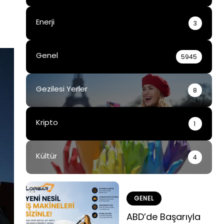
Enerji
3
Genel
5945
Gezilesi Yerler
8
Kripto
1
Kültür
4
GENEL
ABD’de Başarıyla