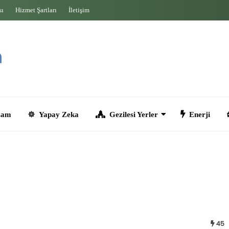
sı
Hizmet Şartları
İletişim
Yapay Zeka
Gezilesi Yerler
Enerji
Seyahat
45