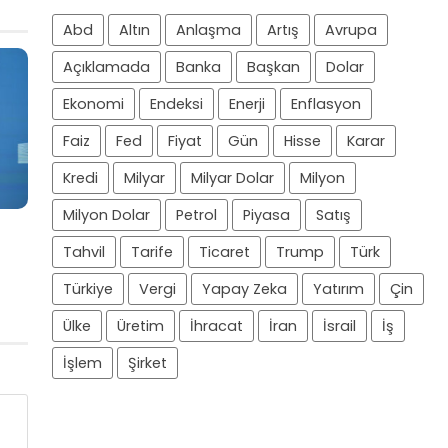
Abd
Altın
Anlaşma
Artış
Avrupa
Açıklamada
Banka
Başkan
Dolar
Ekonomi
Endeksi
Enerji
Enflasyon
Faiz
Fed
Fiyat
Gün
Hisse
Karar
Kredi
Milyar
Milyar Dolar
Milyon
Milyon Dolar
Petrol
Piyasa
Satış
Tahvil
Tarife
Ticaret
Trump
Türk
Türkiye
Vergi
Yapay Zeka
Yatırım
Çin
Ülke
Üretim
İhracat
İran
İsrail
İş
İşlem
Şirket