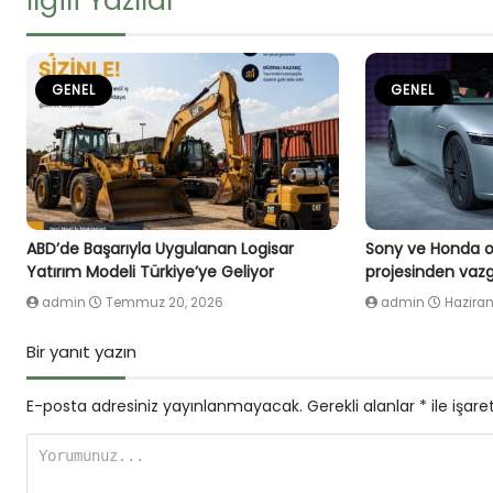
İlgili Yazılar
GENEL
GENEL
ABD’de Başarıyla Uygulanan Logisar
Sony ve Honda or
Yatırım Modeli Türkiye’ye Geliyor
projesinden vazg
admin
Temmuz 20, 2026
admin
Haziran
Bir yanıt yazın
E-posta adresiniz yayınlanmayacak.
Gerekli alanlar
*
ile işare