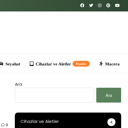
Cihazlar ve Aletler
Macera
Kripto
T
Popüler
Ara
Ara
Cihazlar ve Aletler
4
0