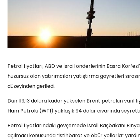
Petrol fiyatları, ABD ve İsrail önderlerinin Basra Kör
huzursuz olan yatırımcıları yatıştırma gayretleri sır
düzeyinden geriledi.
Dün 119,13 dolara kadar yükselen Brent petrolün varil fi
Ham Petrolü (WTI) yaklaşık 94 dolar civarında seyretti
Petrol fiyatlarındaki gevşemede İsrail Başbakanı Biny
açılması konusunda “istihbarat ve öbür yollarla” yardım 