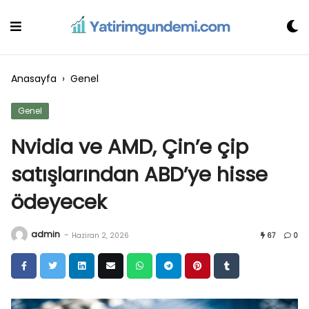
Skip
to
content
Anasayfa
›
Genel
Genel
Nvidia ve AMD, Çin’e çip
satışlarından ABD’ye hisse
ödeyecek
admin
-
Haziran 2, 2026
67
0