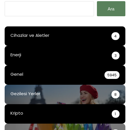
Ara
Cihazlar ve Aletler
4
Enerji
3
Genel
5945
Gezilesi Yerler
8
Kripto
1