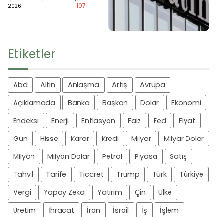
107
2026
Etiketler
Abd
Altın
Anlaşma
Artış
Avrupa
Açıklamada
Banka
Başkan
Dolar
Ekonomi
Endeksi
Enerji
Enflasyon
Faiz
Fed
Fiyat
Gün
Hisse
Karar
Kredi
Milyar
Milyar Dolar
Milyon
Milyon Dolar
Petrol
Piyasa
Satış
Tahvil
Tarife
Ticaret
Trump
Türk
Türkiye
Vergi
Yapay Zeka
Yatırım
Çin
Ülke
Üretim
İhracat
İran
İsrail
İş
İşlem