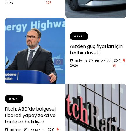
125
2026
GENEL
AB’den güç fiyatları için
tedbir daveti
admin
0
Haziran 22,
91
2026
GENEL
Fitch: ABD’de bölgesel
ticareti yapay zeka ve
tarifeler belirliyor
admin
0
Haziran 22,