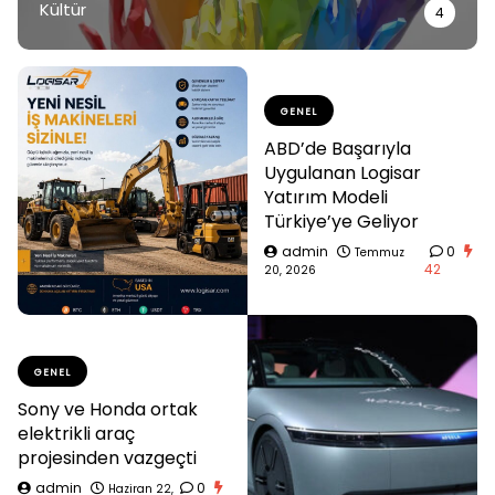
Kültür
4
GENEL
ABD’de Başarıyla
Uygulanan Logisar
Yatırım Modeli
Türkiye’ye Geliyor
admin
0
Temmuz
42
20, 2026
GENEL
Sony ve Honda ortak
elektrikli araç
projesinden vazgeçti
admin
0
Haziran 22,