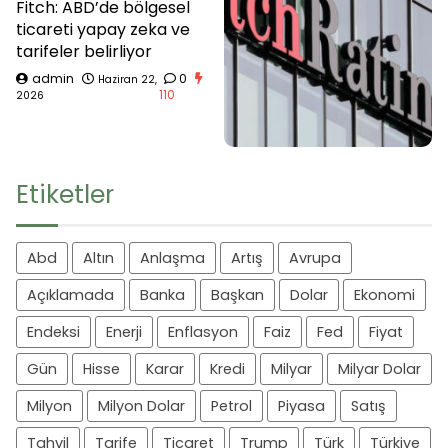
Fitch: ABD’de bölgesel
ticareti yapay zeka ve
tarifeler belirliyor
admin
0
Haziran 22,
110
2026
Etiketler
Abd
Altın
Anlaşma
Artış
Avrupa
Açıklamada
Banka
Başkan
Dolar
Ekonomi
Endeksi
Enerji
Enflasyon
Faiz
Fed
Fiyat
Gün
Hisse
Karar
Kredi
Milyar
Milyar Dolar
Milyon
Milyon Dolar
Petrol
Piyasa
Satış
Tahvil
Tarife
Ticaret
Trump
Türk
Türkiye