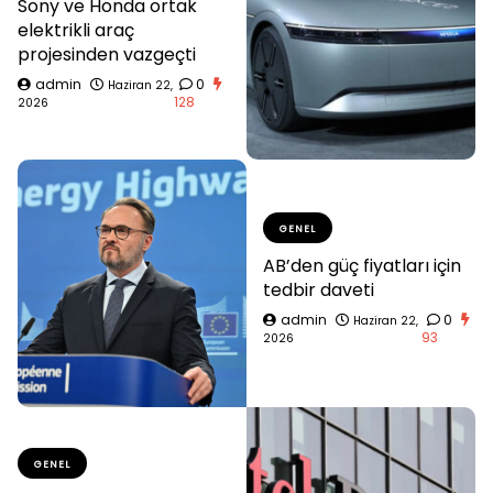
Sony ve Honda ortak
elektrikli araç
projesinden vazgeçti
admin
0
Haziran 22,
128
2026
GENEL
AB’den güç fiyatları için
tedbir daveti
admin
0
Haziran 22,
93
2026
GENEL