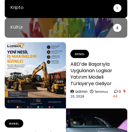
Kripto
1
Kültür
4
GENEL
ABD’de Başarıyla
Uygulanan Logisar
Yatırım Modeli
Türkiye’ye Geliyor
admin
0
Temmuz
44
20, 2026
GENEL