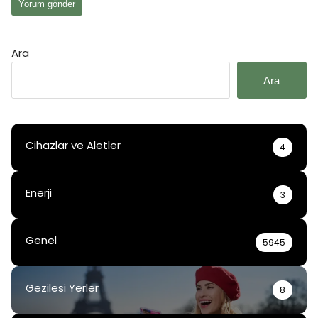
Ara
Ara
Cihazlar ve Aletler
4
Enerji
3
Genel
5945
Gezilesi Yerler
8