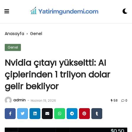
Skip
to
content
Anasayfa
›
Genel
Genel
Nvidia çıtayı yükseltti: AI
çiplerinden 1 trilyon dolar
gelir bekliyor
admin
-
Haziran 19, 2026
58
0