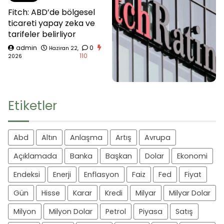
Fitch: ABD’de bölgesel
ticareti yapay zeka ve
tarifeler belirliyor
admin
0
Haziran 22,
110
2026
Etiketler
Abd
Altın
Anlaşma
Artış
Avrupa
Açıklamada
Banka
Başkan
Dolar
Ekonomi
Endeksi
Enerji
Enflasyon
Faiz
Fed
Fiyat
Gün
Hisse
Karar
Kredi
Milyar
Milyar Dolar
Milyon
Milyon Dolar
Petrol
Piyasa
Satış