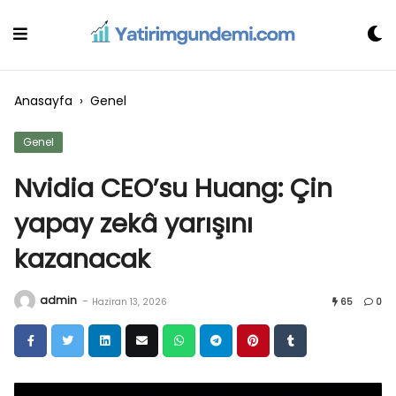
Skip
to
content
Anasayfa
›
Genel
Genel
Nvidia CEO’su Huang: Çin
yapay zekâ yarışını
kazanacak
admin
-
Haziran 13, 2026
65
0