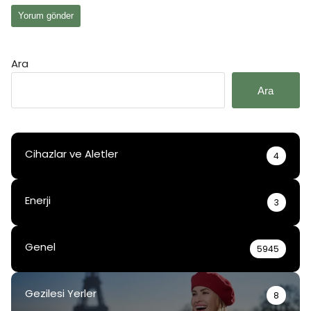
Ara
Ara
Cihazlar ve Aletler
4
Enerji
3
Genel
5945
Gezilesi Yerler
8