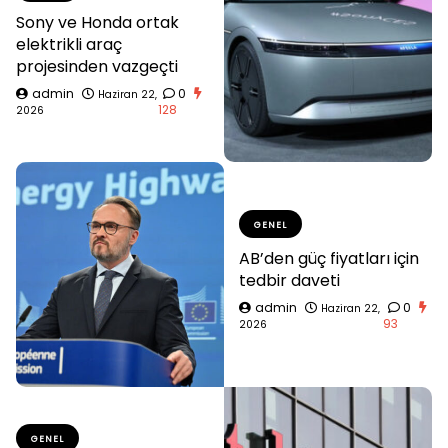
Sony ve Honda ortak
elektrikli araç
projesinden vazgeçti
admin
0
Haziran 22,
128
2026
GENEL
AB’den güç fiyatları için
tedbir daveti
admin
0
Haziran 22,
93
2026
GENEL