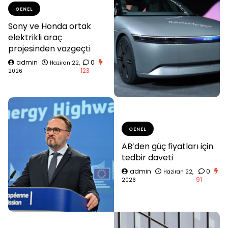
GENEL
Sony ve Honda ortak
elektrikli araç
projesinden vazgeçti
admin
0
Haziran 22,
123
2026
GENEL
AB’den güç fiyatları için
tedbir daveti
admin
0
Haziran 22,
91
2026