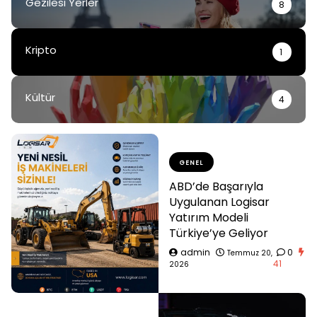
Gezilesi Yerler
8
Kripto
1
Kültür
4
GENEL
ABD’de Başarıyla
Uygulanan Logisar
Yatırım Modeli
Türkiye’ye Geliyor
admin
0
Temmuz 20,
41
2026