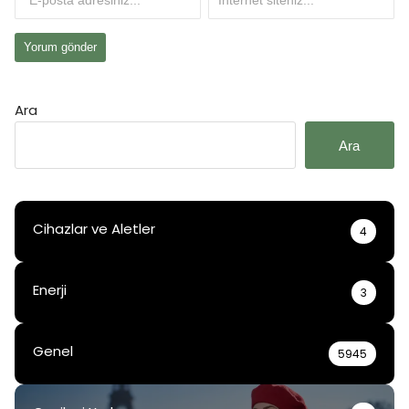
Ara
Ara
Cihazlar ve Aletler
4
Enerji
3
Genel
5945