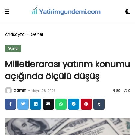
Skip
to
content
Anasayfa
›
Genel
Genel
Milletlerarası yatırım konumu
açığında ölçülü düşüş
admin
-
Mayıs 28, 2026
80
0