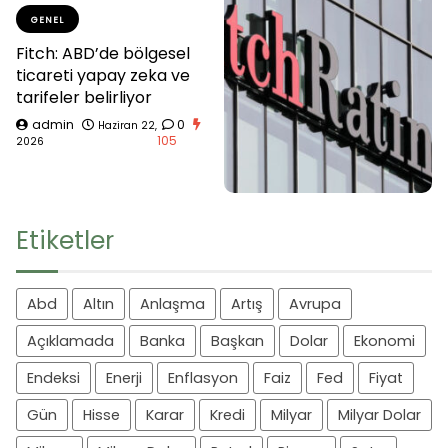
GENEL
Fitch: ABD’de bölgesel
ticareti yapay zeka ve
tarifeler belirliyor
admin
0
Haziran 22,
105
2026
Etiketler
Abd
Altın
Anlaşma
Artış
Avrupa
Açıklamada
Banka
Başkan
Dolar
Ekonomi
Endeksi
Enerji
Enflasyon
Faiz
Fed
Fiyat
Gün
Hisse
Karar
Kredi
Milyar
Milyar Dolar