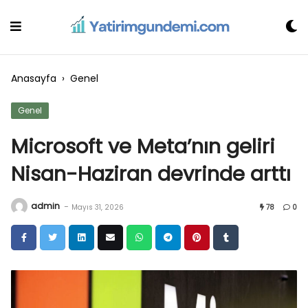
Skip
to
content
Anasayfa
›
Genel
Genel
Microsoft ve Meta’nın geliri
Nisan-Haziran devrinde arttı
admin
-
Mayıs 31, 2026
78
0