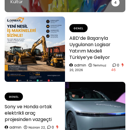
Kültür
4
GENEL
ABD’de Başarıyla
Uygulanan Logisar
Yatırım Modeli
Türkiye’ye Geliyor
admin
0
Temmuz
46
20, 2026
GENEL
Sony ve Honda ortak
elektrikli araç
projesinden vazgeçti
admin
0
Haziran 22,