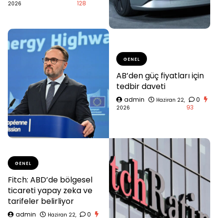
128
2026
GENEL
AB’den güç fiyatları için
tedbir daveti
admin
0
Haziran 22,
93
2026
GENEL
Fitch: ABD’de bölgesel
ticareti yapay zeka ve
tarifeler belirliyor
admin
0
Haziran 22,