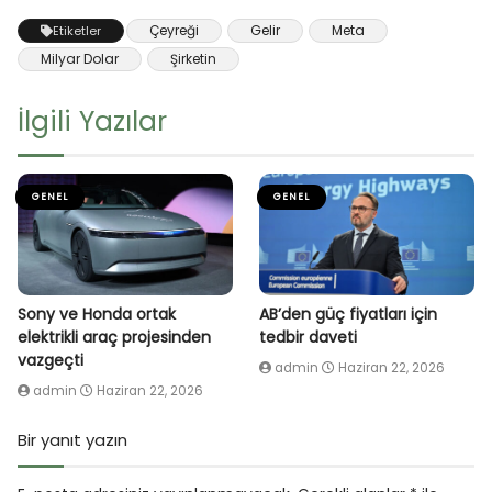
Çeyreği
Gelir
Meta
Etiketler
Milyar Dolar
Şirketin
İlgili Yazılar
GENEL
GENEL
Sony ve Honda ortak
AB’den güç fiyatları için
elektrikli araç projesinden
tedbir daveti
vazgeçti
admin
Haziran 22, 2026
admin
Haziran 22, 2026
Bir yanıt yazın