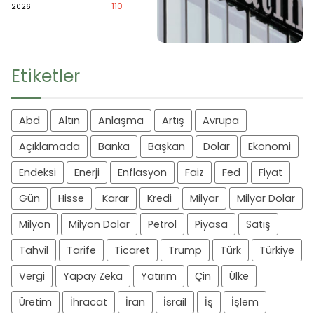
110
2026
Etiketler
Abd
Altın
Anlaşma
Artış
Avrupa
Açıklamada
Banka
Başkan
Dolar
Ekonomi
Endeksi
Enerji
Enflasyon
Faiz
Fed
Fiyat
Gün
Hisse
Karar
Kredi
Milyar
Milyar Dolar
Milyon
Milyon Dolar
Petrol
Piyasa
Satış
Tahvil
Tarife
Ticaret
Trump
Türk
Türkiye
Vergi
Yapay Zeka
Yatırım
Çin
Ülke
Üretim
İhracat
İran
İsrail
İş
İşlem