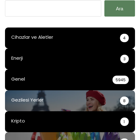
Ara
Cihazlar ve Aletler
4
Enerji
3
Genel
5945
Gezilesi Yerler
8
Kripto
1