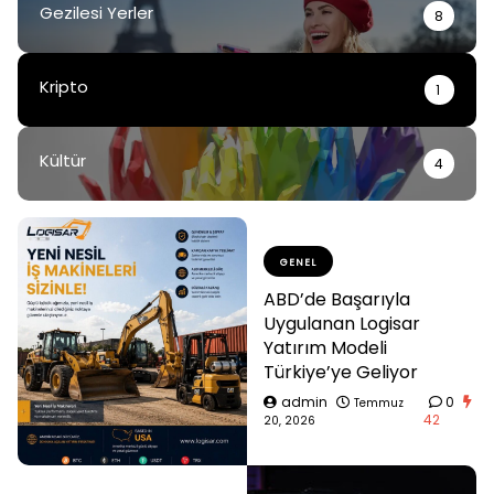
Gezilesi Yerler
8
Kripto
1
Kültür
4
GENEL
ABD’de Başarıyla
Uygulanan Logisar
Yatırım Modeli
Türkiye’ye Geliyor
admin
0
Temmuz
42
20, 2026