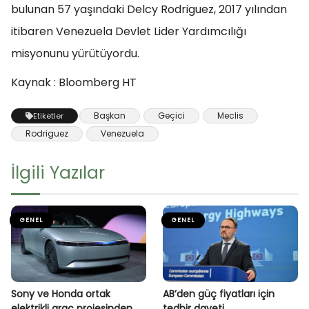
bulunan 57 yaşındaki Delcy Rodriguez, 2017 yılından
itibaren Venezuela Devlet Lider Yardımcılığı
misyonunu yürütüyordu.
Kaynak : Bloomberg HT
Başkan
Geçici
Meclis
Etiketler
Rodriguez
Venezuela
İlgili Yazılar
GENEL
GENEL
Sony ve Honda ortak
AB’den güç fiyatları için
elektrikli araç projesinden
tedbir daveti