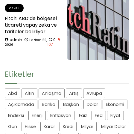
GENEL
Fitch: ABD’de bölgesel
ticareti yapay zeka ve
tarifeler belirliyor
admin
0
Haziran 22,
107
2026
Etiketler
Abd
Altın
Anlaşma
Artış
Avrupa
Açıklamada
Banka
Başkan
Dolar
Ekonomi
Endeksi
Enerji
Enflasyon
Faiz
Fed
Fiyat
Gün
Hisse
Karar
Kredi
Milyar
Milyar Dolar