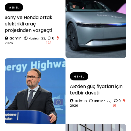
GENEL
Sony ve Honda ortak
elektrikli araç
projesinden vazgeçti
admin
0
Haziran 22,
123
2026
GENEL
AB’den güç fiyatları için
tedbir daveti
admin
0
Haziran 22,
91
2026