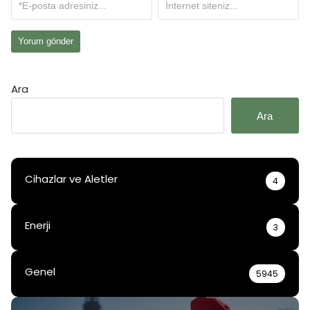
Ara
Ara
Cihazlar ve Aletler
4
Enerji
3
Genel
5945