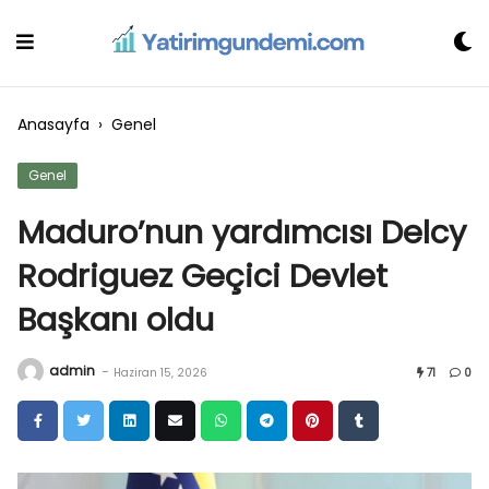
Skip
to
content
Anasayfa
›
Genel
Genel
Maduro’nun yardımcısı Delcy
Rodriguez Geçici Devlet
Başkanı oldu
admin
-
Haziran 15, 2026
71
0