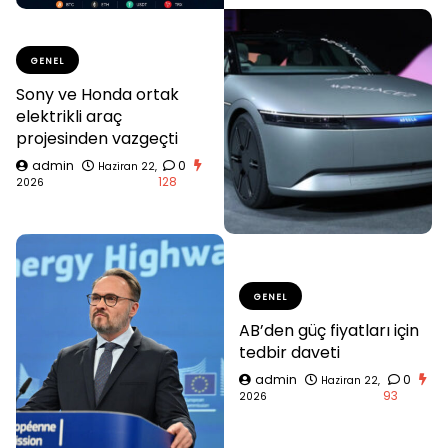
GENEL
Sony ve Honda ortak
elektrikli araç
projesinden vazgeçti
admin
0
Haziran 22,
128
2026
GENEL
AB’den güç fiyatları için
tedbir daveti
admin
0
Haziran 22,
93
2026