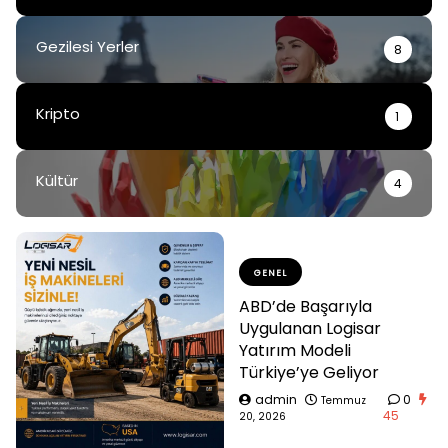
Gezilesi Yerler
8
Kripto
1
Kültür
4
GENEL
ABD’de Başarıyla
Uygulanan Logisar
Yatırım Modeli
Türkiye’ye Geliyor
admin
0
Temmuz
45
20, 2026