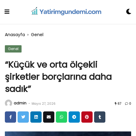
Skip
to
content
Anasayfa
›
Genel
Genel
“Küçük ve orta ölçekli
şirketler borçlarına daha
sadık”
admin
-
Mayıs 27, 2026
67
0