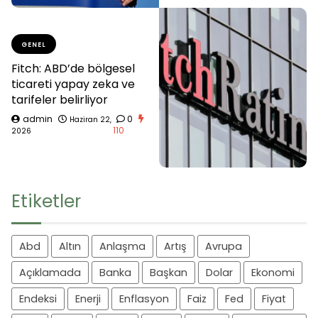
GENEL
Fitch: ABD’de bölgesel
ticareti yapay zeka ve
tarifeler belirliyor
admin
0
Haziran 22,
110
2026
Etiketler
Abd
Altın
Anlaşma
Artış
Avrupa
Açıklamada
Banka
Başkan
Dolar
Ekonomi
Endeksi
Enerji
Enflasyon
Faiz
Fed
Fiyat