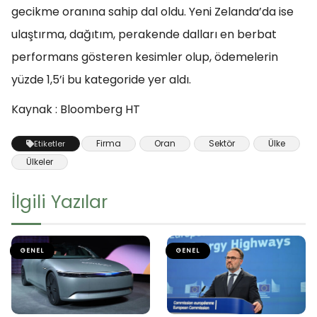
gecikme oranına sahip dal oldu. Yeni Zelanda’da ise
ulaştırma, dağıtım, perakende dalları en berbat
performans gösteren kesimler olup, ödemelerin
yüzde 1,5’i bu kategoride yer aldı.
Kaynak : Bloomberg HT
Firma
Oran
Sektör
Ülke
Etiketler
Ülkeler
İlgili Yazılar
GENEL
GENEL