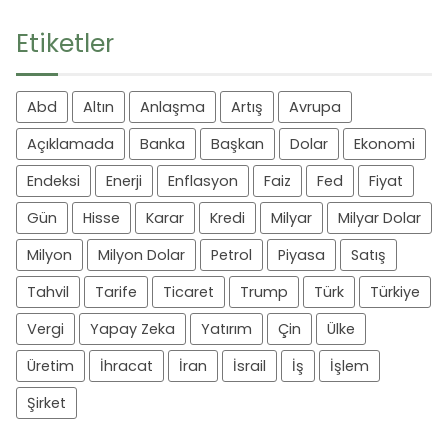
Etiketler
Abd
Altın
Anlaşma
Artış
Avrupa
Açıklamada
Banka
Başkan
Dolar
Ekonomi
Endeksi
Enerji
Enflasyon
Faiz
Fed
Fiyat
Gün
Hisse
Karar
Kredi
Milyar
Milyar Dolar
Milyon
Milyon Dolar
Petrol
Piyasa
Satış
Tahvil
Tarife
Ticaret
Trump
Türk
Türkiye
Vergi
Yapay Zeka
Yatırım
Çin
Ülke
Üretim
İhracat
İran
İsrail
İş
İşlem
Şirket