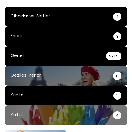
Cihazlar ve Aletler
4
Enerji
3
Genel
5945
Gezilesi Yerler
8
Kripto
1
Kültür
4