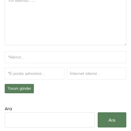
Ara
Ara