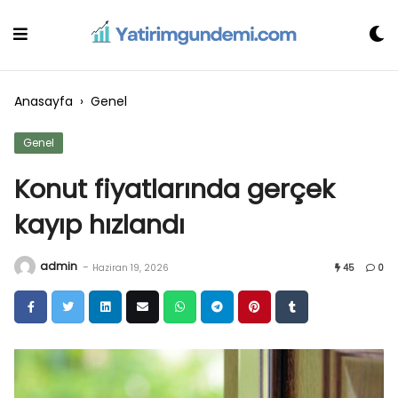
Skip
to
content
Anasayfa
›
Genel
Genel
Konut fiyatlarında gerçek
kayıp hızlandı
admin
-
Haziran 19, 2026
45
0