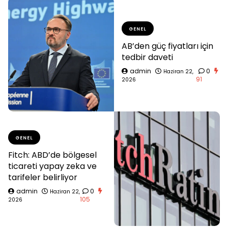
GENEL
AB’den güç fiyatları için
tedbir daveti
admin
0
Haziran 22,
91
2026
GENEL
Fitch: ABD’de bölgesel
ticareti yapay zeka ve
tarifeler belirliyor
admin
0
Haziran 22,
105
2026