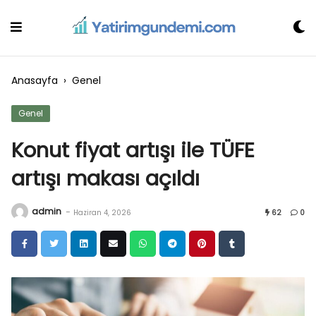
Skip
to
content
Anasayfa
›
Genel
Genel
Konut fiyat artışı ile TÜFE
artışı makası açıldı
admin
-
Haziran 4, 2026
62
0