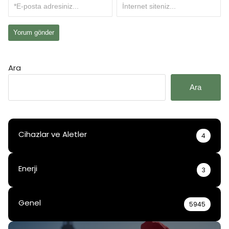
Ara
Ara
Cihazlar ve Aletler
4
Enerji
3
Genel
5945