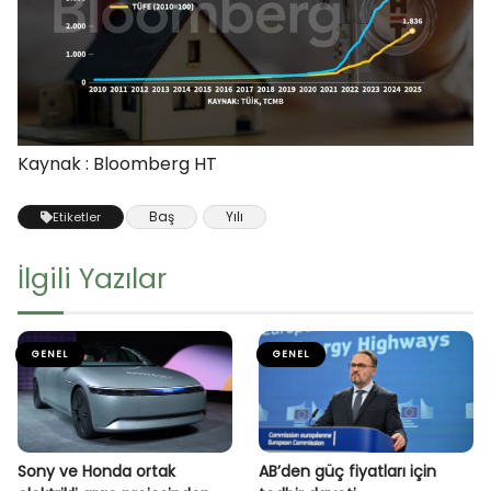
Kaynak : Bloomberg HT
Baş
Yılı
Etiketler
İlgili Yazılar
GENEL
GENEL
Sony ve Honda ortak
AB’den güç fiyatları için