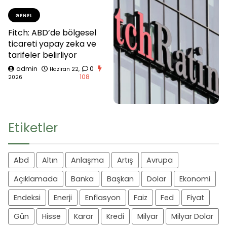
GENEL
Fitch: ABD’de bölgesel
ticareti yapay zeka ve
tarifeler belirliyor
admin
0
Haziran 22,
108
2026
Etiketler
Abd
Altın
Anlaşma
Artış
Avrupa
Açıklamada
Banka
Başkan
Dolar
Ekonomi
Endeksi
Enerji
Enflasyon
Faiz
Fed
Fiyat
Gün
Hisse
Karar
Kredi
Milyar
Milyar Dolar