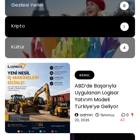
Gezilesi Yerler
8
Kripto
1
Kültür
4
GENEL
ABD’de Başarıyla
Uygulanan Logisar
Yatırım Modeli
Türkiye’ye Geliyor
admin
0
Temmuz
43
20, 2026