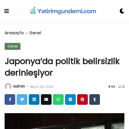
Skip
to
content
Anasayfa
›
Genel
Genel
Japonya’da politik belirsizlik
derinleşiyor
admin
-
Mayıs 28, 2026
64
0