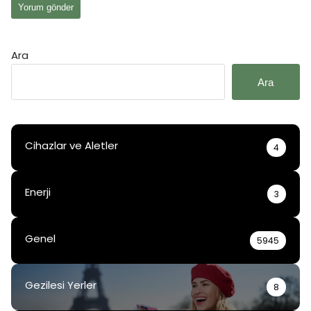
Ara
Ara
Cihazlar ve Aletler
4
Enerji
3
Genel
5945
Gezilesi Yerler
8