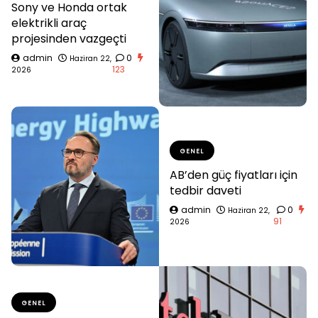
Sony ve Honda ortak
elektrikli araç
projesinden vazgeçti
admin
0
Haziran 22,
123
2026
GENEL
AB’den güç fiyatları için
tedbir daveti
admin
0
Haziran 22,
91
2026
GENEL