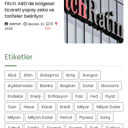
Fitch: ABD’de bölgesel
ticareti yapay zeka ve
tarifeler belirliyor
admin
0
Haziran 22,
105
2026
Etiketler
Abd
Altın
Anlaşma
Artış
Avrupa
Açıklamada
Banka
Başkan
Dolar
Ekonomi
Endeksi
Enerji
Enflasyon
Faiz
Fed
Fiyat
Gün
Hisse
Karar
Kredi
Milyar
Milyar Dolar
Milyon
Milyon Dolar
Petrol
Piyasa
Satış