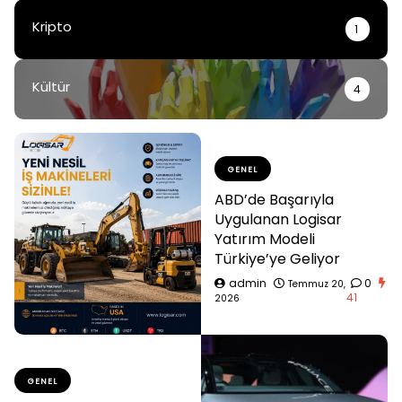
Kripto
1
Kültür
4
GENEL
ABD’de Başarıyla
Uygulanan Logisar
Yatırım Modeli
Türkiye’ye Geliyor
admin
0
Temmuz 20,
41
2026
GENEL