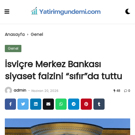
Skip
to
content
Anasayfa
›
Genel
Genel
İsviçre Merkez Bankası
siyaset faizini “sıfır”da tuttu
admin
-
Haziran 20, 2026
48
0