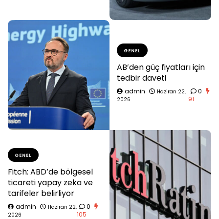
GENEL
AB’den güç fiyatları için
tedbir daveti
admin
0
Haziran 22,
91
2026
GENEL
Fitch: ABD’de bölgesel
ticareti yapay zeka ve
tarifeler belirliyor
admin
0
Haziran 22,
105
2026