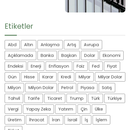
Etiketler
Abd
Altın
Anlaşma
Artış
Avrupa
Açıklamada
Banka
Başkan
Dolar
Ekonomi
Endeksi
Enerji
Enflasyon
Faiz
Fed
Fiyat
Gün
Hisse
Karar
Kredi
Milyar
Milyar Dolar
Milyon
Milyon Dolar
Petrol
Piyasa
Satış
Tahvil
Tarife
Ticaret
Trump
Türk
Türkiye
Vergi
Yapay Zeka
Yatırım
Çin
Ülke
Üretim
İhracat
İran
İsrail
İş
İşlem