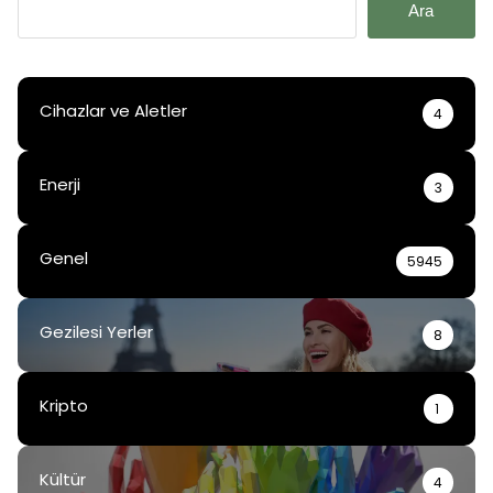
Ara
Cihazlar ve Aletler
4
Enerji
3
Genel
5945
Gezilesi Yerler
8
Kripto
1
Kültür
4