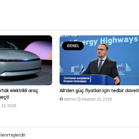
GENEL
tak elektrikli araç
AB’den güç fiyatları için tedbir daveti
eçti
admin
Haziran 22, 2026
 22, 2026
tlenmişlerdir