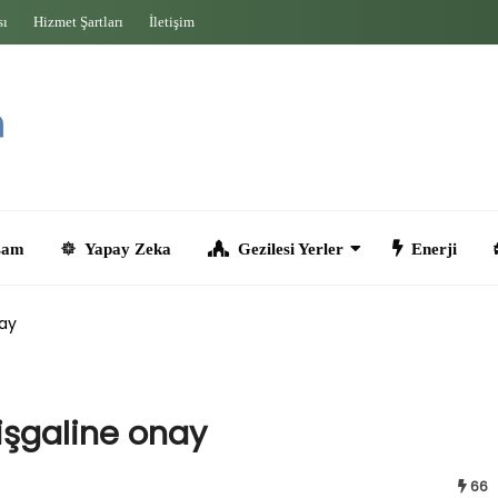
sı
Hizmet Şartları
İletişim
Yapay Zeka
Gezilesi Yerler
Enerji
Seyahat
nay
 işgaline onay
66