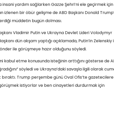
ka insani yardım sağlarken Gazze Şehri’ni ele geçirmek için
an izlenen bir öbür gelişme de ABD Başkanı Donald Trump’
erdiği müddetin bugün dolması.
şkanı Vladimir Putin ve Ukrayna Devlet Lideri Volodymyr
Başkanı dün akşam yaptığı açıklamada, Putin’in Zelenskiy i
nder ile görüşmeye hazır olduğunu söyledi.
ini kabul etme konusunda isteğinin arttığını gösterse de 
ğradığını” söyledi ve Ukrayna’daki savaşla ilgili olarak cum
ık bıraktı. Trump perşembe günü Oval Ofis’te gazetecilere
rüşmek istiyorlar ve ben cinayetleri durdurmak için