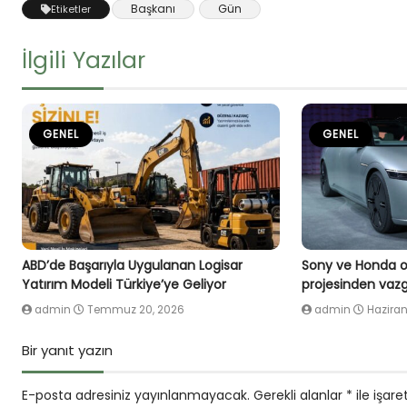
Başkanı
Gün
Etiketler
İlgili Yazılar
GENEL
GENEL
ABD’de Başarıyla Uygulanan Logisar
Sony ve Honda or
Yatırım Modeli Türkiye’ye Geliyor
projesinden vazg
admin
Temmuz 20, 2026
admin
Haziran
Bir yanıt yazın
E-posta adresiniz yayınlanmayacak.
Gerekli alanlar
*
ile işare