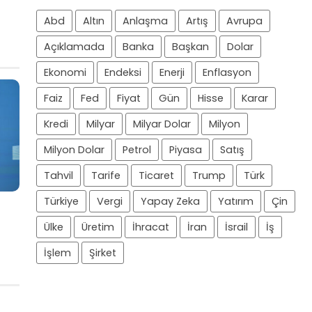
Abd
Altın
Anlaşma
Artış
Avrupa
Açıklamada
Banka
Başkan
Dolar
Ekonomi
Endeksi
Enerji
Enflasyon
Faiz
Fed
Fiyat
Gün
Hisse
Karar
Kredi
Milyar
Milyar Dolar
Milyon
Milyon Dolar
Petrol
Piyasa
Satış
Tahvil
Tarife
Ticaret
Trump
Türk
Türkiye
Vergi
Yapay Zeka
Yatırım
Çin
Ülke
Üretim
İhracat
İran
İsrail
İş
İşlem
Şirket