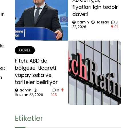
fiyatları için tedbir
daveti
ın
admin
Haziran
0
22, 2026
91
le
GENEL
Fitch: ABD’de
bölgesel ticareti
ABD
yapay zeka ve
a
tarifeler belirliyor
admin
0
Haziran 22, 2026
105
Etiketler