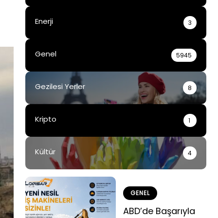
Enerji
3
Genel
5945
Gezilesi Yerler
8
Kripto
1
Kültür
4
GENEL
ABD’de Başarıyla