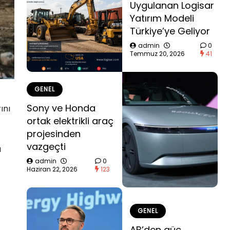
Uygulanan Logisar
Yatırım Modeli
Türkiye’ye Geliyor
admin
0
Temmuz 20, 2026
41
GENEL
Sony ve Honda
ını
ortak elektrikli araç
projesinden
vazgeçti
ı
admin
0
Haziran 22, 2026
123
GENEL
AB’den güç