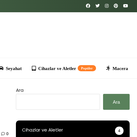
Cihazlar ve Aletler
Macera
Kripto
T
Popüler
Ara
Ara
Cihazlar ve Aletler
4
0