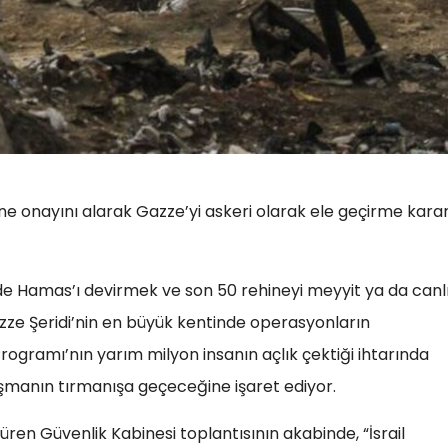
 onayını alarak Gazze’yi askeri olarak ele geçirme karar
de Hamas’ı devirmek ve son 50 rehineyi meyyit ya da canl
azze Şeridi’nin en büyük kentinde operasyonların
 Programı’nın yarım milyon insanın açlık çektiği ihtarında
tışmanın tırmanışa geçeceğine işaret ediyor.
ren Güvenlik Kabinesi toplantısının akabinde, “İsrail