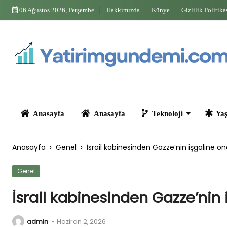
Skip
06 Ağustos 2026, Perşembe
Hakkımızda
Künye
Gizlilik Politika
to
content
Anasayfa
Anasayfa
Teknoloji
Yaşam
Anasayfa
›
Genel
›
İsrail kabinesinden Gazze’nin işgaline o
Genel
İsrail kabinesinden Gazze’nin
admin
-
Haziran 2, 2026