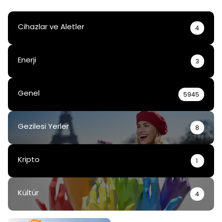
Cihazlar ve Aletler
4
Enerji
3
Genel
5945
Gezilesi Yerler
8
Kripto
1
Kültür
4