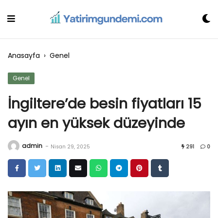
Skip
to
content
Anasayfa
›
Genel
Genel
İngiltere’de besin fiyatları 15
ayın en yüksek düzeyinde
admin
-
Nisan 29, 2025
291
0