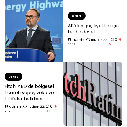
GENEL
AB’den güç fiyatları için
tedbir daveti
admin
0
Haziran 22,
91
2026
GENEL
Fitch: ABD’de bölgesel
ticareti yapay zeka ve
tarifeler belirliyor
admin
0
Haziran 22,
108
2026