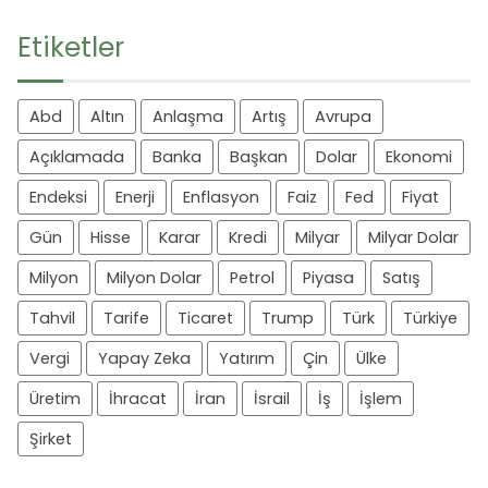
Etiketler
Abd
Altın
Anlaşma
Artış
Avrupa
Açıklamada
Banka
Başkan
Dolar
Ekonomi
Endeksi
Enerji
Enflasyon
Faiz
Fed
Fiyat
Gün
Hisse
Karar
Kredi
Milyar
Milyar Dolar
Milyon
Milyon Dolar
Petrol
Piyasa
Satış
Tahvil
Tarife
Ticaret
Trump
Türk
Türkiye
Vergi
Yapay Zeka
Yatırım
Çin
Ülke
Üretim
İhracat
İran
İsrail
İş
İşlem
Şirket