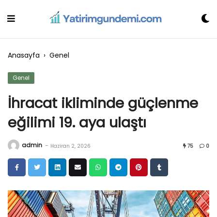
Skip
to
content
Anasayfa
›
Genel
Genel
İhracat ikliminde güçlenme
eğilimi 19. aya ulaştı
admin
-
Haziran 2, 2026
75
0