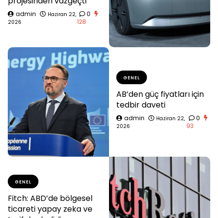
projesinden vazgeçti
admin
0
Haziran 22,
128
2026
GENEL
AB’den güç fiyatları için
tedbir daveti
admin
0
Haziran 22,
93
2026
GENEL
Fitch: ABD’de bölgesel
ticareti yapay zeka ve