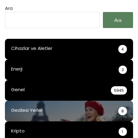
Ara
Ara
Cihazlar ve Aletler
4
Enerji
3
Genel
5945
Gezilesi Yerler
8
Kripto
1