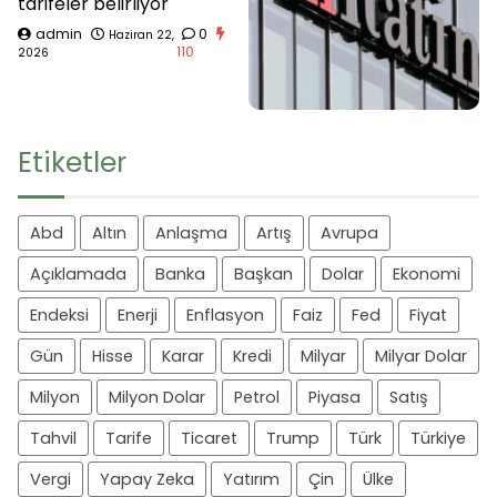
tarifeler belirliyor
admin
0
Haziran 22,
110
2026
Etiketler
Abd
Altın
Anlaşma
Artış
Avrupa
Açıklamada
Banka
Başkan
Dolar
Ekonomi
Endeksi
Enerji
Enflasyon
Faiz
Fed
Fiyat
Gün
Hisse
Karar
Kredi
Milyar
Milyar Dolar
Milyon
Milyon Dolar
Petrol
Piyasa
Satış
Tahvil
Tarife
Ticaret
Trump
Türk
Türkiye
Vergi
Yapay Zeka
Yatırım
Çin
Ülke