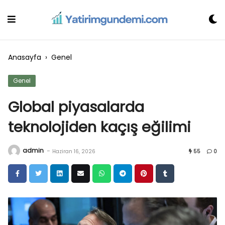
Skip
to
content
Anasayfa
›
Genel
Genel
Global piyasalarda
teknolojiden kaçış eğilimi
admin
-
Haziran 16, 2026
55
0