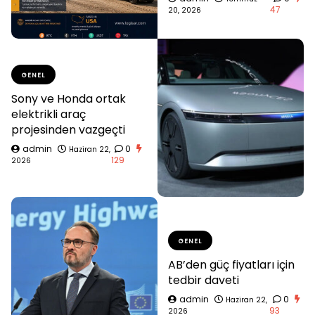
47
20, 2026
GENEL
Sony ve Honda ortak
elektrikli araç
projesinden vazgeçti
admin
0
Haziran 22,
129
2026
GENEL
AB’den güç fiyatları için
tedbir daveti
admin
0
Haziran 22,
93
2026