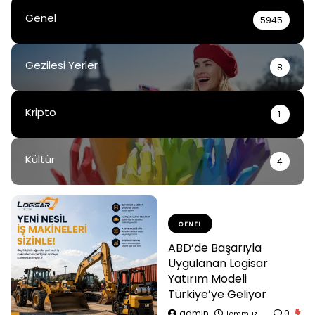
Genel
5945
Gezilesi Yerler
8
Kripto
1
Kültür
4
GENEL
ABD’de Başarıyla
Uygulanan Logisar
Yatırım Modeli
Türkiye’ye Geliyor
admin
0
Temmuz