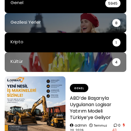
Genel
5945
Gezilesi Yerler
8
Kripto
1
Kültür
4
GENEL
ABD’de Başarıyla
Uygulanan Logisar
Yatırım Modeli
Türkiye’ye Geliyor
admin
0
Temmuz
43
20, 2026