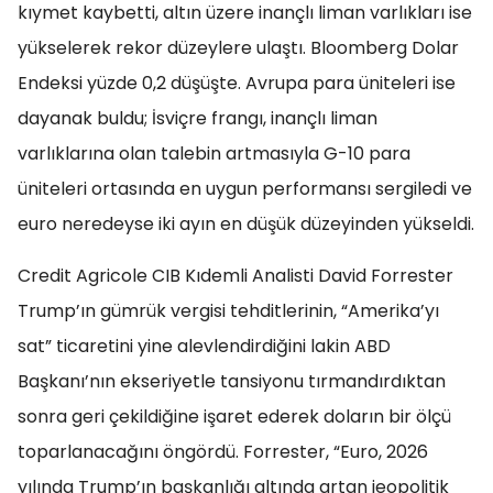
kıymet kaybetti, altın üzere inançlı liman varlıkları ise
yükselerek rekor düzeylere ulaştı. Bloomberg Dolar
Endeksi yüzde 0,2 düşüşte. Avrupa para üniteleri ise
dayanak buldu; İsviçre frangı, inançlı liman
varlıklarına olan talebin artmasıyla G-10 para
üniteleri ortasında en uygun performansı sergiledi ve
euro neredeyse iki ayın en düşük düzeyinden yükseldi.
Credit Agricole CIB Kıdemli Analisti David Forrester
Trump’ın gümrük vergisi tehditlerinin, “Amerika’yı
sat” ticaretini yine alevlendirdiğini lakin ABD
Başkanı’nın ekseriyetle tansiyonu tırmandırdıktan
sonra geri çekildiğine işaret ederek doların bir ölçü
toparlanacağını öngördü. Forrester, “Euro, 2026
yılında Trump’ın başkanlığı altında artan jeopolitik