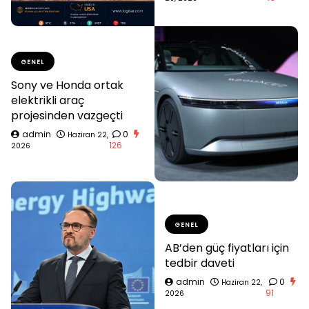
GENEL
Sony ve Honda ortak
elektrikli araç
projesinden vazgeçti
admin
0
Haziran 22,
126
2026
GENEL
AB’den güç fiyatları için
tedbir daveti
admin
0
Haziran 22,
91
2026