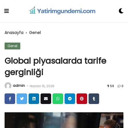
Skip
to
content
Anasayfa
›
Genel
Genel
Global piyasalarda tarife
gerginliği
admin
-
Haziran 15, 2026
59
0