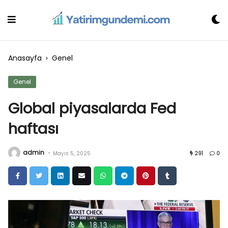
Skip
to
content
Anasayfa
›
Genel
Genel
Global piyasalarda Fed
haftası
admin
-
Mayıs 5, 2025
291
0