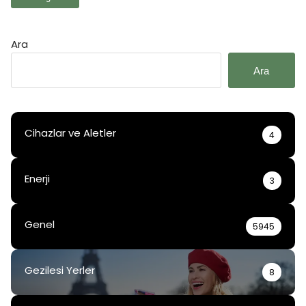
Ara
Ara
Cihazlar ve Aletler
4
Enerji
3
Genel
5945
Gezilesi Yerler
8