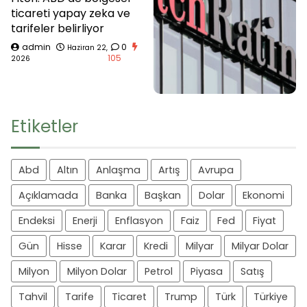
ticareti yapay zeka ve
tarifeler belirliyor
admin
0
Haziran 22,
105
2026
Etiketler
Abd
Altın
Anlaşma
Artış
Avrupa
Açıklamada
Banka
Başkan
Dolar
Ekonomi
Endeksi
Enerji
Enflasyon
Faiz
Fed
Fiyat
Gün
Hisse
Karar
Kredi
Milyar
Milyar Dolar
Milyon
Milyon Dolar
Petrol
Piyasa
Satış
Tahvil
Tarife
Ticaret
Trump
Türk
Türkiye