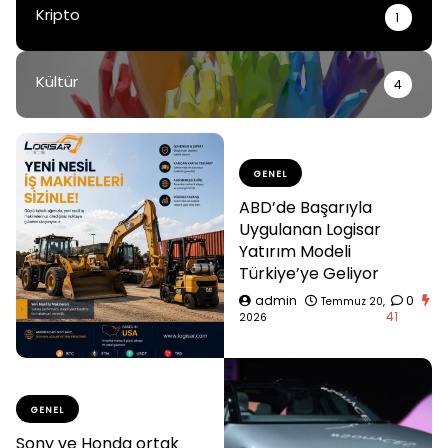
Kripto
1
Kültür
4
GENEL
ABD’de Başarıyla
Uygulanan Logisar
Yatırım Modeli
Türkiye’ye Geliyor
admin
0
Temmuz 20,
41
2026
GENEL
Sony ve Honda ortak