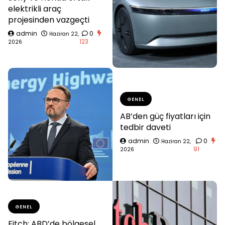
elektrikli araç
projesinden vazgeçti
admin
0
Haziran 22,
123
2026
GENEL
AB’den güç fiyatları için
tedbir daveti
admin
0
Haziran 22,
91
2026
GENEL
Fitch: ABD’de bölgesel