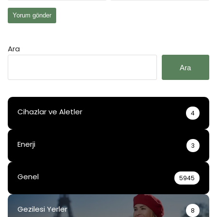
Ara
Ara
Cihazlar ve Aletler
4
Enerji
3
Genel
5945
Gezilesi Yerler
8