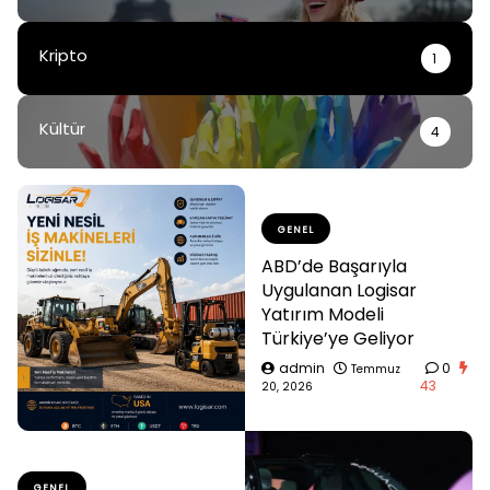
Kripto
1
Kültür
4
GENEL
ABD’de Başarıyla
Uygulanan Logisar
Yatırım Modeli
Türkiye’ye Geliyor
admin
0
Temmuz
43
20, 2026
GENEL