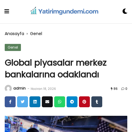
Skip
to
content
Anasayfa
›
Genel
Genel
Global piyasalar merkez
bankalarına odaklandı
admin
-
Haziran 18, 2026
86
0