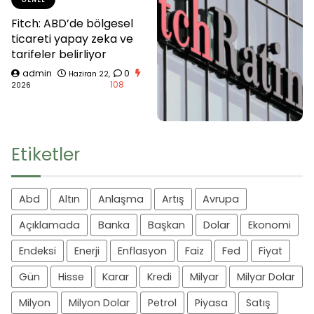
Fitch: ABD’de bölgesel
ticareti yapay zeka ve
tarifeler belirliyor
admin
0
Haziran 22,
108
2026
Etiketler
Abd
Altın
Anlaşma
Artış
Avrupa
Açıklamada
Banka
Başkan
Dolar
Ekonomi
Endeksi
Enerji
Enflasyon
Faiz
Fed
Fiyat
Gün
Hisse
Karar
Kredi
Milyar
Milyar Dolar
Milyon
Milyon Dolar
Petrol
Piyasa
Satış