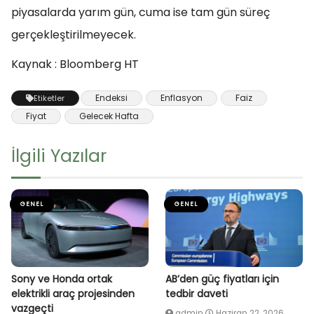
piyasalarda yarım gün, cuma ise tam gün süreç
gerçekleştirilmeyecek.
Kaynak : Bloomberg HT
Endeksi
Enflasyon
Faiz
Etiketler
Fiyat
Gelecek Hafta
İlgili Yazılar
GENEL
GENEL
Sony ve Honda ortak
AB’den güç fiyatları için
elektrikli araç projesinden
tedbir daveti
vazgeçti
admin
Haziran 22, 2026