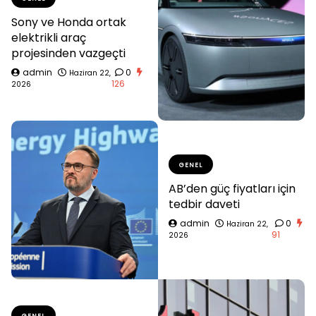
Sony ve Honda ortak
elektrikli araç
projesinden vazgeçti
admin
0
Haziran 22,
126
2026
GENEL
AB’den güç fiyatları için
tedbir daveti
admin
0
Haziran 22,
91
2026
GENEL