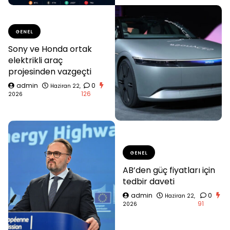
GENEL
Sony ve Honda ortak
elektrikli araç
projesinden vazgeçti
admin
0
Haziran 22,
126
2026
GENEL
AB’den güç fiyatları için
tedbir daveti
admin
0
Haziran 22,
91
2026