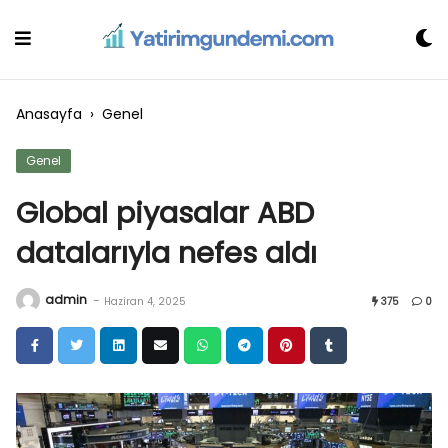
Skip
to
content
Anasayfa
›
Genel
Genel
Global piyasalar ABD
datalarıyla nefes aldı
admin
-
Haziran 4, 2025
375
0