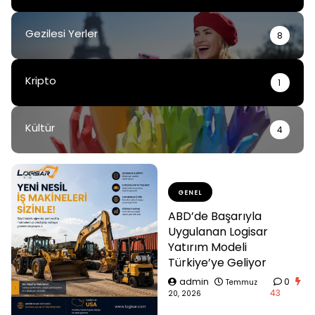
Gezilesi Yerler
8
Kripto
1
Kültür
4
GENEL
ABD’de Başarıyla
Uygulanan Logisar
Yatırım Modeli
Türkiye’ye Geliyor
admin
0
Temmuz
43
20, 2026