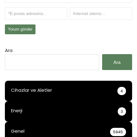
Ara
Ara
Cihazlar ve Aletler
4
Enerji
3
Genel
5945