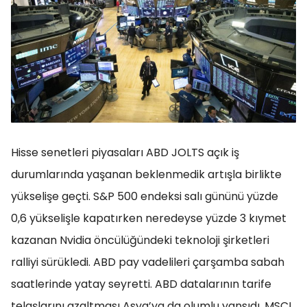
Hisse senetleri piyasaları ABD JOLTS açık iş
durumlarında yaşanan beklenmedik artışla birlikte
yükselişe geçti. S&P 500 endeksi salı gününü yüzde
0,6 yükselişle kapatırken neredeyse yüzde 3 kıymet
kazanan Nvidia öncülüğündeki teknoloji şirketleri
ralliyi sürükledi. ABD pay vadelileri çarşamba sabah
saatlerinde yatay seyretti. ABD datalarının tarife
telaşlarını azaltması Asya’ya da olumlu yansıdı. MSCI