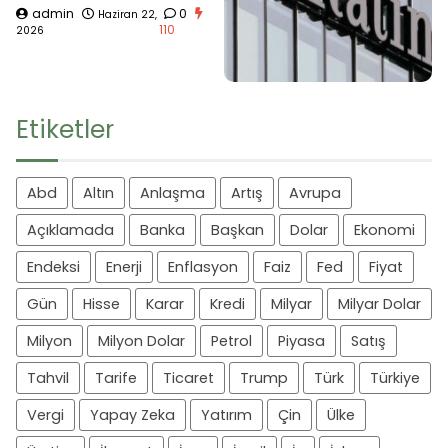
admin
0
Haziran 22,
110
2026
Etiketler
Abd
Altın
Anlaşma
Artış
Avrupa
Açıklamada
Banka
Başkan
Dolar
Ekonomi
Endeksi
Enerji
Enflasyon
Faiz
Fed
Fiyat
Gün
Hisse
Karar
Kredi
Milyar
Milyar Dolar
Milyon
Milyon Dolar
Petrol
Piyasa
Satış
Tahvil
Tarife
Ticaret
Trump
Türk
Türkiye
Vergi
Yapay Zeka
Yatırım
Çin
Ülke