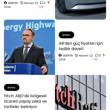
admin
0
Haziran 22,
128
2026
GENEL
AB’den güç fiyatları için
tedbir daveti
admin
0
Haziran 22,
93
2026
GENEL
Fitch: ABD’de bölgesel
ticareti yapay zeka ve
tarifeler belirliyor