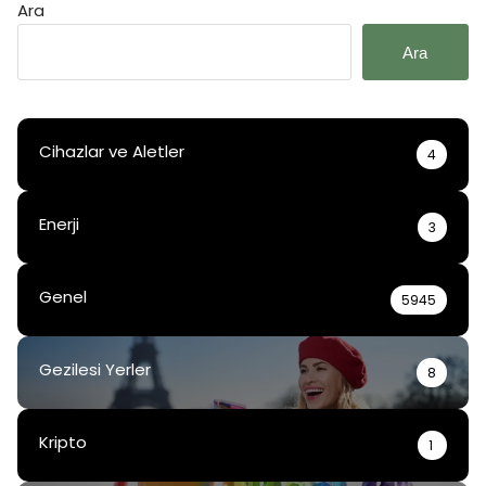
Ara
Ara
Cihazlar ve Aletler
4
Enerji
3
Genel
5945
Gezilesi Yerler
8
Kripto
1