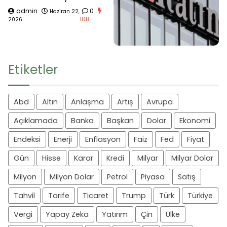
admin
0
Haziran 22,
108
2026
Etiketler
Abd
Altın
Anlaşma
Artış
Avrupa
Açıklamada
Banka
Başkan
Dolar
Ekonomi
Endeksi
Enerji
Enflasyon
Faiz
Fed
Fiyat
Gün
Hisse
Karar
Kredi
Milyar
Milyar Dolar
Milyon
Milyon Dolar
Petrol
Piyasa
Satış
Tahvil
Tarife
Ticaret
Trump
Türk
Türkiye
Vergi
Yapay Zeka
Yatırım
Çin
Ülke