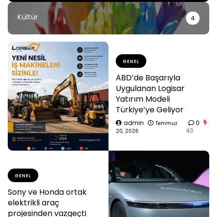
Kültür
4
GENEL
ABD’de Başarıyla
Uygulanan Logisar
Yatırım Modeli
Türkiye’ye Geliyor
admin
0
Temmuz
43
20, 2026
GENEL
Sony ve Honda ortak
elektrikli araç
projesinden vazgeçti