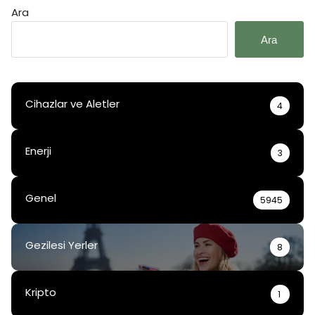
Ara
Ara
Cihazlar ve Aletler
4
Enerji
3
Genel
5945
Gezilesi Yerler
8
Kripto
1