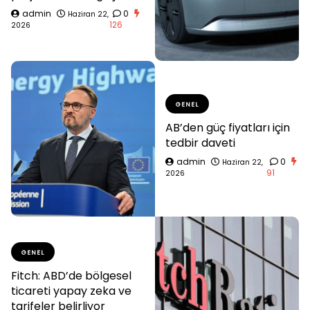
admin
0
Haziran 22,
126
2026
GENEL
AB’den güç fiyatları için
tedbir daveti
admin
0
Haziran 22,
91
2026
GENEL
Fitch: ABD’de bölgesel
ticareti yapay zeka ve
tarifeler belirliyor