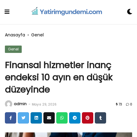
Skip
to
content
Anasayfa
›
Genel
Genel
Finansal hizmetler inanç
endeksi 10 ayın en düşük
düzeyinde
admin
-
Mayıs 29, 2026
73
0