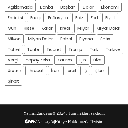
Açıklamada
Banka
Başkan
Dolar
Ekonomi
Endeksi
Enerji
Enflasyon
Faiz
Fed
Fiyat
Gün
Hisse
Karar
Kredi
Milyar
Milyar Dolar
Milyon
Milyon Dolar
Petrol
Piyasa
Satış
Tahvil
Tarife
Ticaret
Trump
Türk
Türkiye
Vergi
Yapay Zeka
Yatırım
Çin
Ülke
Üretim
İhracat
İran
İsrail
İş
İşlem
Şirket
Yatirimgundemi
© 2024. Tüm hakları saklıdır.
Anasayfa
|
Künye
|
Hakkımızda
|
İletişim