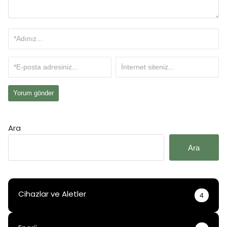
Ara
Ara
Cihazlar ve Aletler
4