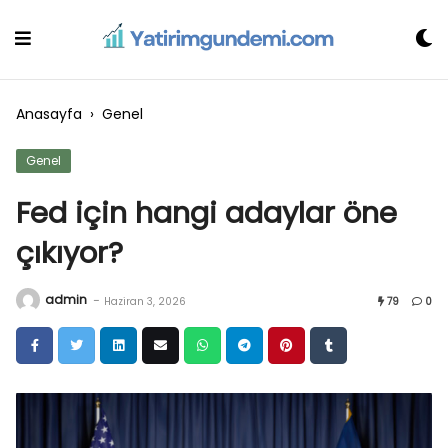
Skip
to
content
Anasayfa
›
Genel
Genel
Fed için hangi adaylar öne
çıkıyor?
admin
-
Haziran 3, 2026
79
0