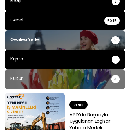
Enerji
3
Genel
5945
Gezilesi Yerler
8
Kripto
1
Kültür
4
GENEL
ABD’de Başarıyla
Uygulanan Logisar
Yatırım Modeli