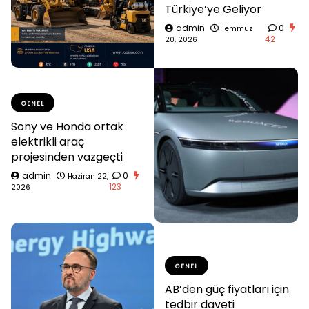
Türkiye’ye Geliyor
admin
0
Temmuz
42
20, 2026
GENEL
Sony ve Honda ortak
elektrikli araç
projesinden vazgeçti
admin
0
Haziran 22,
123
2026
GENEL
AB’den güç fiyatları için
tedbir daveti