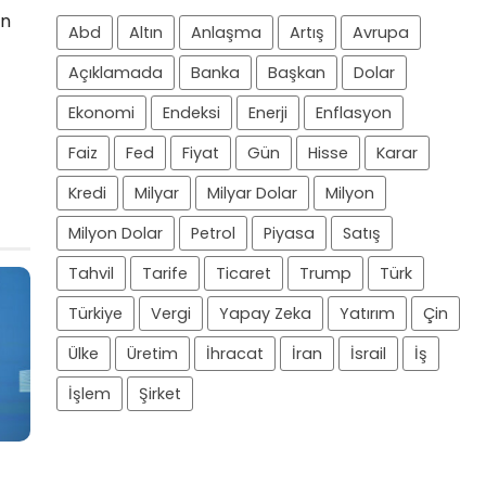
en
Abd
Altın
Anlaşma
Artış
Avrupa
Açıklamada
Banka
Başkan
Dolar
Ekonomi
Endeksi
Enerji
Enflasyon
Faiz
Fed
Fiyat
Gün
Hisse
Karar
Kredi
Milyar
Milyar Dolar
Milyon
Milyon Dolar
Petrol
Piyasa
Satış
Tahvil
Tarife
Ticaret
Trump
Türk
Türkiye
Vergi
Yapay Zeka
Yatırım
Çin
Ülke
Üretim
İhracat
İran
İsrail
İş
İşlem
Şirket