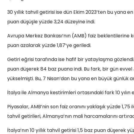
30 yıllık tahvil getirisi ise dün Ekim 2023’ten bu yana
puan düşüşle yüzde 3,24 düzeyine indi.
Avrupa Merkez Bankası’nın (AMB) faiz beklentilerine karş
puan azalarak yüzde 1,87’ye geriledi.
Getiri eğrisi tarafında ise hafif bir yataylaşma gözlendi. 1
puan düşerek 84 baz puana indi. Bu fark, bir gün evvel J
yükselmişti. Bu, 7 Nisan’dan bu yana en büyük günlük ar
İtalya ile Almanya kestirimleri ortasındaki fark 10 yılın
Piyasalar, AMB’nin son faiz oranını yaklaşık yüzde 1,75 i
tahvil getirileri, Almanya’nın mali harcamalarını artırac
İtalya’nın 10 yıllık tahvil getirisi 1,5 baz puan düşerek yü