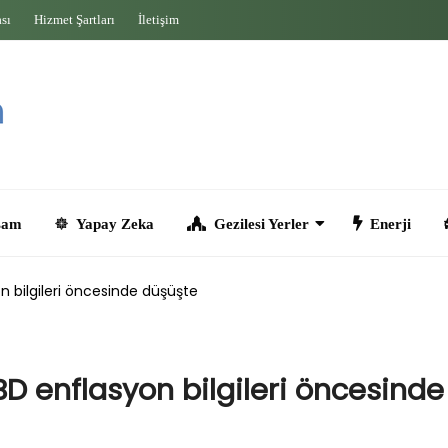
ası
Hizmet Şartları
İletişim
Yapay Zeka
Gezilesi Yerler
Enerji
Seyahat
yon bilgileri öncesinde düşüşte
ABD enflasyon bilgileri öncesinde