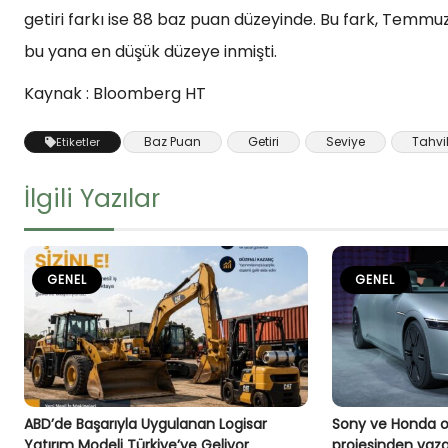
getiri farkı ise 88 baz puan düzeyinde. Bu fark, Temm
bu yana en düşük düzeye inmişti.
Kaynak : Bloomberg HT
Baz Puan
Getiri
Seviye
Tahvi
Etiketler
İlgili Yazılar
GENEL
GENEL
ABD’de Başarıyla Uygulanan Logisar
Sony ve Honda or
Yatırım Modeli Türkiye’ye Geliyor
projesinden vazg