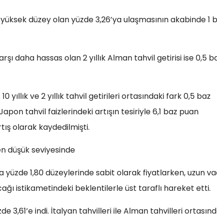
 en yüksek düzey olan yüzde 3,26’ya ulaşmasının akabinde 1 
ı daha hassas olan 2 yıllık Alman tahvil getirisi ise 0,5 b
0 yıllık ve 2 yıllık tahvil getirileri ortasındaki fark 0,5 baz
apon tahvil faizlerindeki artışın tesiriyle 6,1 baz puan
tış olarak kaydedilmişti.
 en düşük seviyesinde
la yüzde 1,80 düzeylerinde sabit olarak fiyatlarken, uzun va
ağı istikametindeki beklentilerle üst taraflı hareket etti.
zde 3,61’e indi. İtalyan tahvilleri ile Alman tahvilleri ortasın