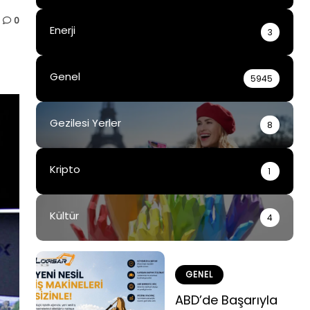
0
Enerji
3
Genel
5945
Gezilesi Yerler
8
Kripto
1
Kültür
4
GENEL
ABD’de Başarıyla