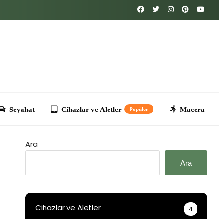
Cihazlar ve Aletler
Macera
Kripto
T
Popüler
Ara
Ara
Cihazlar ve Aletler
4