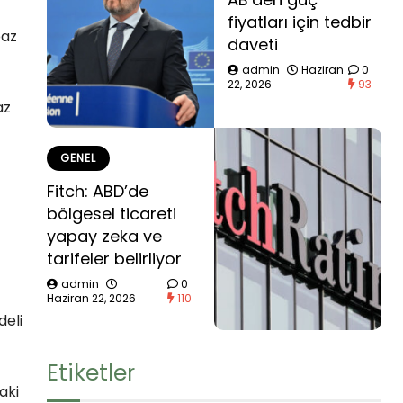
fiyatları için tedbir
baz
daveti
admin
Haziran
0
22, 2026
93
az
GENEL
Fitch: ABD’de
bölgesel ticareti
yapay zeka ve
tarifeler belirliyor
admin
0
Haziran 22, 2026
110
deli
Etiketler
daki