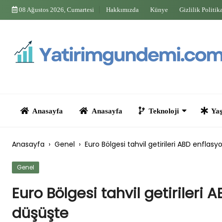
Skip
08 Ağustos 2026, Cumartesi
Hakkımızda
Künye
Gizlilik Politik
to
content
Anasayfa
Anasayfa
Teknoloji
Yaşam
Anasayfa
›
Genel
›
Euro Bölgesi tahvil getirileri ABD enflas
Genel
Euro Bölgesi tahvil getirileri 
düşüşte