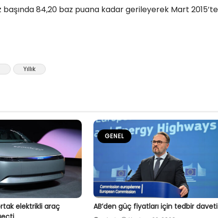
uz başında 84,20 baz puana kadar gerileyerek Mart 2015’t
l
Yıllık
GENEL
tak elektrikli araç
AB’den güç fiyatları için tedbir daveti
eçti