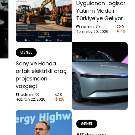
Uygulanan Logisar
Yatırım Modeli
Türkiye’ye Geliyor
admin
0
Temmuz 20, 2026
46
GENEL
Sony ve Honda
ortak elektrikli araç
projesinden
vazgeçti
admin
0
Haziran 22, 2026
128
GENEL
AB’den güç