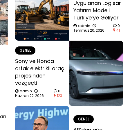
Uygulanan Logisar
Yatırım Modeli
Türkiye’ye Geliyor
admin
0
Temmuz 20, 2026
41
GENEL
Sony ve Honda
ortak elektrikli araç
projesinden
vazgeçti
admin
0
Haziran 22, 2026
123
arı
GENEL
AB’den güç