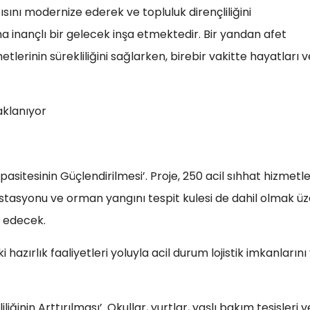
sını modernize ederek ve topluluk dirençliliğini
aha inançlı bir gelecek inşa etmektedir. Bir yandan afet
tlerinin sürekliliğini sağlarken, birebir vakitte hayatları v
aklanıyor
asitesinin Güçlendirilmesi’. Proje, 250 acil sıhhat hizmetle
 istasyonu ve orman yangını tespit kulesi de dahil olmak ü
e edecek.
hazırlık faaliyetleri yoluyla acil durum lojistik imkanlarını
liğinin Arttırılması’. Okullar, yurtlar, yaşlı bakım tesisleri v