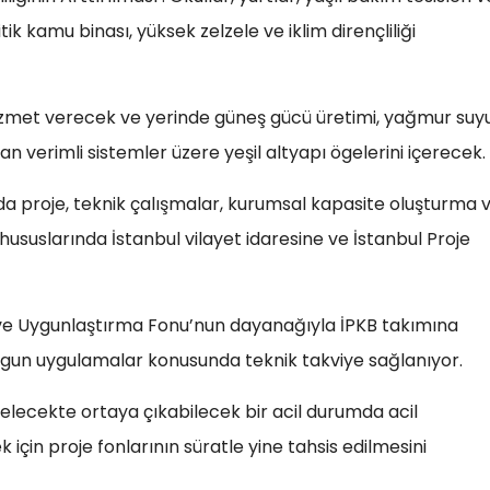
k kamu binası, yüksek zelzele ve iklim dirençliliği
k hizmet verecek ve yerinde güneş gücü üretimi, yağmur suy
n verimli sistemler üzere yeşil altyapı ögelerini içerecek.
da proje, teknik çalışmalar, kurumsal kapasite oluşturma 
ususlarında İstanbul vilayet idaresine ve İstanbul Proje
 ve Uygunlaştırma Fonu’nun dayanağıyla İPKB takımına
ygun uygulamalar konusunda teknik takviye sağlanıyor.
gelecekte ortaya çıkabilecek bir acil durumda acil
için proje fonlarının süratle yine tahsis edilmesini