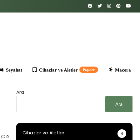
Cihazlar ve Aletler
Macera
Kripto
T
Popüler
Ara
Ara
Cihazlar ve Aletler
4
0