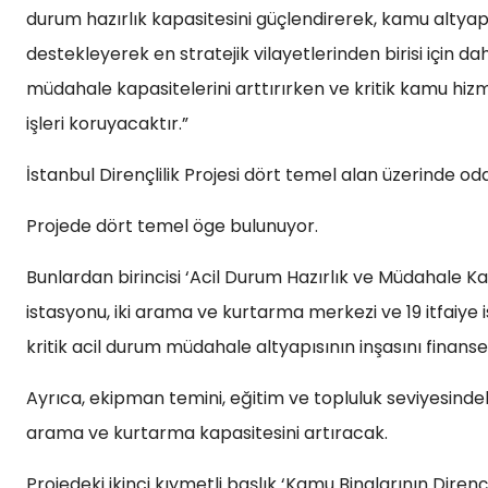
durum hazırlık kapasitesini güçlendirerek, kamu altyapı
destekleyerek en stratejik vilayetlerinden birisi için d
müdahale kapasitelerini arttırırken ve kritik kamu hizme
işleri koruyacaktır.”
İstanbul Dirençlilik Projesi dört temel alan üzerinde od
Projede dört temel öge bulunuyor.
Bunlardan birincisi ‘Acil Durum Hazırlık ve Müdahale Kap
istasyonu, iki arama ve kurtarma merkezi ve 19 itfaiye
kritik acil durum müdahale altyapısının inşasını finans
Ayrıca, ekipman temini, eğitim ve topluluk seviyesindeki 
arama ve kurtarma kapasitesini artıracak.
Projedeki ikinci kıymetli başlık ‘Kamu Binalarının Dirençli