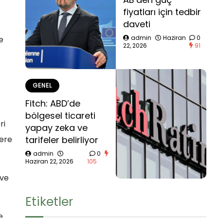
fiyatları için tedbir
daveti
admin
Haziran
0
e
22, 2026
91
GENEL
Fitch: ABD’de
bölgesel ticareti
ri
yapay zeka ve
tarifeler belirliyor
zere
admin
0
Haziran 22, 2026
105
 ve
Etiketler
e