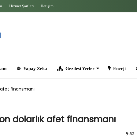
sı
Hizmet Şartları
İletişim
Yapay Zeka
Gezilesi Yerler
Enerji
Seyahat
 afet finansmanı
n dolarlık afet finansmanı
82