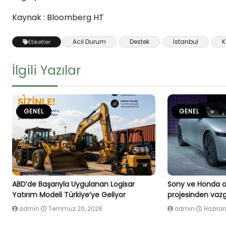
Kaynak : Bloomberg HT
Acil Durum
Destek
İstanbul
K
Etiketler
İlgili Yazılar
GENEL
GENEL
ABD’de Başarıyla Uygulanan Logisar
Sony ve Honda or
Yatırım Modeli Türkiye’ye Geliyor
projesinden vazg
admin
Temmuz 20, 2026
admin
Haziran