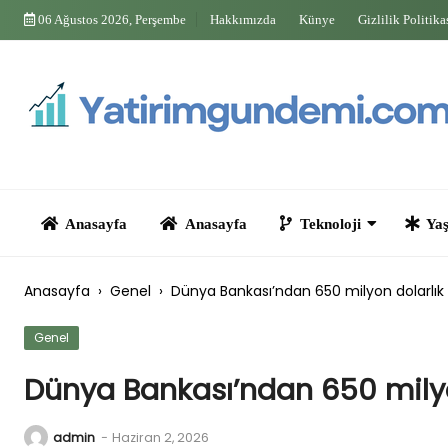
Skip
06 Ağustos 2026, Perşembe
Hakkımızda
Künye
Gizlilik Politika
to
content
Anasayfa
Anasayfa
Teknoloji
Yaşam
Anasayfa
›
Genel
›
Dünya Bankası’ndan 650 milyon dolarlık
Genel
Dünya Bankası’ndan 650 milyo
admin
-
Haziran 2, 2026