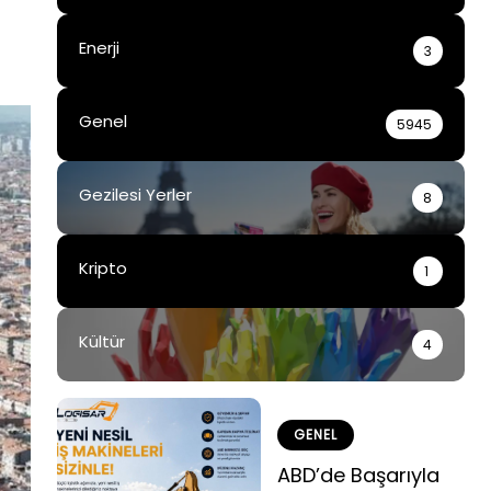
Enerji
3
Genel
5945
Gezilesi Yerler
8
Kripto
1
Kültür
4
GENEL
ABD’de Başarıyla