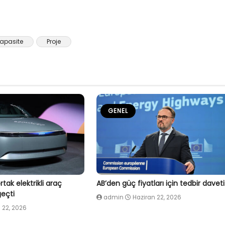
apasite
Proje
GENEL
tak elektrikli araç
AB’den güç fiyatları için tedbir daveti
eçti
admin
Haziran 22, 2026
 22, 2026