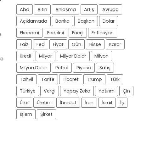
Abd
Altın
Anlaşma
Artış
Avrupa
Açıklamada
Banka
Başkan
Dolar
Ekonomi
Endeksi
Enerji
Enflasyon
u
Faiz
Fed
Fiyat
Gün
Hisse
Karar
Kredi
Milyar
Milyar Dolar
Milyon
ve
Milyon Dolar
Petrol
Piyasa
Satış
Tahvil
Tarife
Ticaret
Trump
Türk
Türkiye
Vergi
Yapay Zeka
Yatırım
Çin
Ülke
Üretim
İhracat
İran
İsrail
İş
İşlem
Şirket