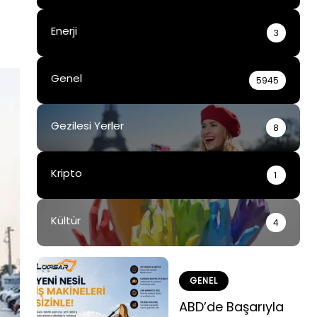
Enerji
3
Genel
5945
Gezilesi Yerler
8
Kripto
1
Kültür
4
GENEL
ABD’de Başarıyla