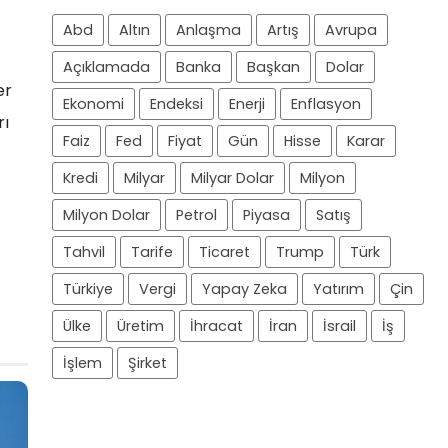
Abd
Altın
Anlaşma
Artış
Avrupa
Açıklamada
Banka
Başkan
Dolar
er
Ekonomi
Endeksi
Enerji
Enflasyon
rı
Faiz
Fed
Fiyat
Gün
Hisse
Karar
Kredi
Milyar
Milyar Dolar
Milyon
Milyon Dolar
Petrol
Piyasa
Satış
Tahvil
Tarife
Ticaret
Trump
Türk
Türkiye
Vergi
Yapay Zeka
Yatırım
Çin
Ülke
Üretim
İhracat
İran
İsrail
İş
İşlem
Şirket