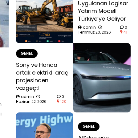
Uygulanan Logisar
Yatırım Modeli
Türkiye’ye Geliyor
admin
0
Temmuz 20, 2026
41
GENEL
Sony ve Honda
ortak elektrikli araç
projesinden
vazgeçti
admin
0
Haziran 22, 2026
123
n
i
GENEL
AB’den güç