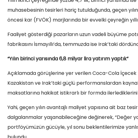
Yılın ikinci çeyreğinde yüzde 4,7’lik, birinci yarısında i
muhasebesinin tesirleri hariç tutulduğunda, geçen yılın 
öncesi kar (FVÖK) marjlarında bir evvelki çeyreğin yıllık
Faaliyet gösterdiği pazarların uzun vadeli büyüme pot
fabrikasını İsmayıllı’da, temmuzda ise Irak’taki dördünc
“Yılın birinci yarısında 6,8 milyar lira yatırım yaptık”
Açıklamada görüşlerine yer verilen Coca-Cola İçecek Ü
Kazakistan ve Irak’taki güçlü performanslardan kayna
maksatlarına hakikat istikrarlı bir formda ilerlediklerini
Yahi, geçen yılın avantajlı maliyet yapısına ait baz te
dalgalanmalar yaşanabileceğine değinerek, “Değer yar
portföyümüzün gücüyle, yıl sonu beklentilerimize yanlış
bulundu.