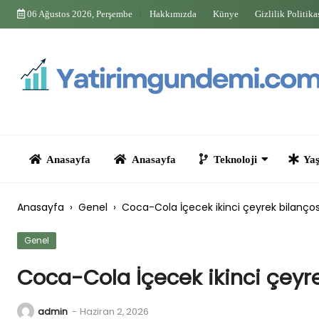
Skip
06 Ağustos 2026, Perşembe
Hakkımızda
Künye
Gizlilik Politika
to
content
Anasayfa
Anasayfa
Teknoloji
Yaşam
Anasayfa
›
Genel
›
Coca-Cola İçecek ikinci çeyrek bilanços
Genel
Coca-Cola İçecek ikinci çeyr
admin
-
Haziran 2, 2026