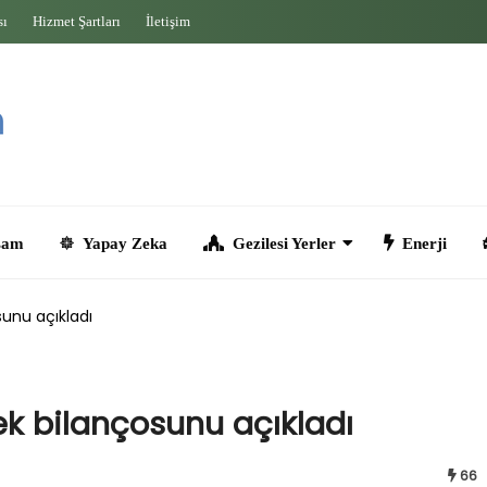
sı
Hizmet Şartları
İletişim
Yapay Zeka
Gezilesi Yerler
Enerji
Seyahat
unu açıkladı
ek bilançosunu açıkladı
66