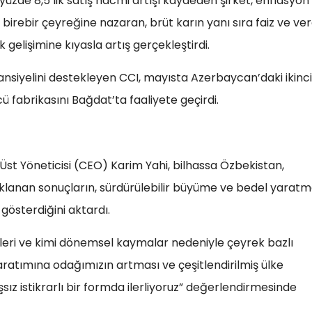
se yüzde 8,5’lik satış hacmi artışı kaydeden şirket, enflasyon
birebir çeyreğine nazaran, brüt karın yanı sıra faiz ve ver
 gelişimine kıyasla artış gerçekleştirdi.
ansiyelini destekleyen CCI, mayısta Azerbaycan’daki ikinci
ü fabrikasını Bağdat’ta faaliyete geçirdi.
st Yöneticisi (CEO) Karim Yahi, bilhassa Özbekistan,
klanan sonuçların, sürdürülebilir büyüme ve bedel yarat
 gösterdiğini aktardı.
sirleri ve kimi dönemsel kaymalar nedeniyle çeyrek bazlı
atımına odağımızın artması ve çeşitlendirilmiş ülke
sız istikrarlı bir formda ilerliyoruz” değerlendirmesinde