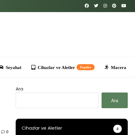
Cihazlar ve Aletler
Macera
Kripto
T
Popüler
Ara
Ara
Cihazlar ve Aletler
4
0