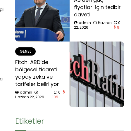
fiyatları için tedbir
gi
daveti
admin
Haziran
0
22, 2026
91
GENEL
Fitch: ABD’de
bölgesel ticareti
yapay zeka ve
ma
tarifeler belirliyor
admin
0
Haziran 22, 2026
105
Etiketler