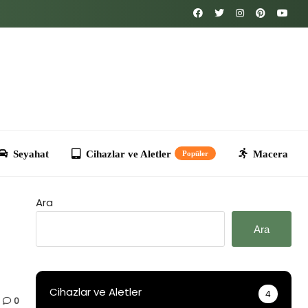
Cihazlar ve Aletler
Macera
Kripto
T
Popüler
Ara
Ara
Cihazlar ve Aletler
4
0