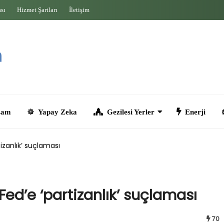
ası
Hizmet Şartları
İletişim
Yapay Zeka
Gezilesi Yerler
Enerji
Seyahat
zanlık’ suçlaması
d’e ‘partizanlık’ suçlaması
70