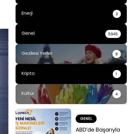
Enerji
3
Genel
5945
Gezilesi Yerler
8
Kripto
1
Kültür
4
GENEL
ABD’de Başarıyla