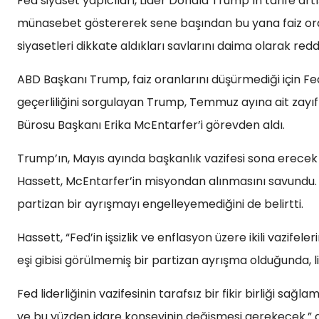
Fed siyaset yapıcıları, Lider Donald Trump’ın tarife art
münasebet göstererek sene başından bu yana faiz oranla
siyasetleri dikkate aldıkları savlarını daima olarak redd
ABD Başkanı Trump, faiz oranlarını düşürmediği için Fed
geçerliliğini sorgulayan Trump, Temmuz ayına ait zayıf
Bürosu Başkanı Erika McEntarfer’i görevden aldı.
Trump’ın, Mayıs ayında başkanlık vazifesi sona erecek
Hassett, McEntarfer’in misyondan alınmasını savundu. A
partizan bir ayrışmayı engelleyemediğini de belirtti.
Hassett, “Fed’in işsizlik ve enflasyon üzere ikili vazifel
eşi gibisi görülmemiş bir partizan ayrışma olduğunda, l
Fed liderliğinin vazifesinin tarafsız bir fikir birliği 
ve bu yüzden idare konseyinin değişmesi gerekecek.” d