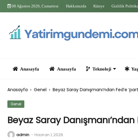
Skip
08 Ağustos 2026, Cumartesi
Hakkımızda
Künye
Gizlilik Politik
to
content
Anasayfa
Anasayfa
Teknoloji
Yaşam
Anasayfa
›
Genel
›
Beyaz Saray Danışmanı’ndan Fed’e ‘parti
Genel
Beyaz Saray Danışmanı’ndan Fe
admin
-
Haziran 1, 2026