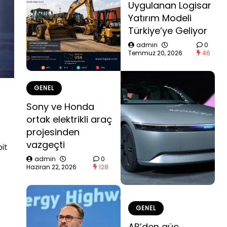
Uygulanan Logisar
Yatırım Modeli
Türkiye’ye Geliyor
admin
0
Temmuz 20, 2026
46
GENEL
Sony ve Honda
ortak elektrikli araç
projesinden
vazgeçti
it
admin
0
Haziran 22, 2026
128
GENEL
AB’den güç