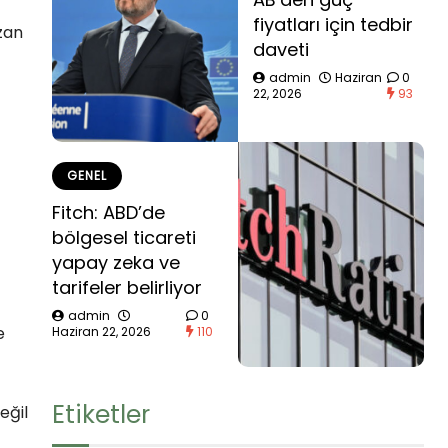
fiyatları için tedbir
zan
daveti
admin
Haziran
0
22, 2026
93
GENEL
Fitch: ABD’de
bölgesel ticareti
yapay zeka ve
tarifeler belirliyor
admin
0
e
Haziran 22, 2026
110
Etiketler
eğil