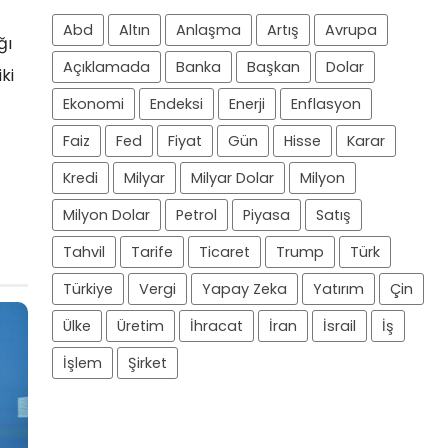
Abd
Altın
Anlaşma
Artış
Avrupa
ğı
Açıklamada
Banka
Başkan
Dolar
ki
Ekonomi
Endeksi
Enerji
Enflasyon
Faiz
Fed
Fiyat
Gün
Hisse
Karar
Kredi
Milyar
Milyar Dolar
Milyon
Milyon Dolar
Petrol
Piyasa
Satış
Tahvil
Tarife
Ticaret
Trump
Türk
Türkiye
Vergi
Yapay Zeka
Yatırım
Çin
Ülke
Üretim
İhracat
İran
İsrail
İş
İşlem
Şirket