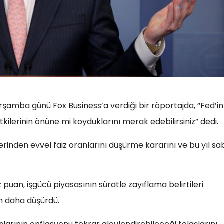
arşamba günü Fox Business’a verdiği bir röportajda, “Fed’in
tkilerinin önüne mi koyduklarını merak edebilirsiniz” dedi.
rinden evvel faiz oranlarını düşürme kararını ve bu yıl sab
puan, işgücü piyasasının süratle zayıflama belirtileri
an daha düşürdü.