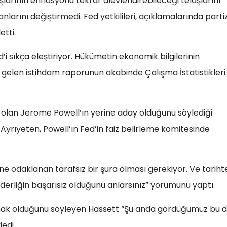
ışlarının enflasyonu tekrar alevlendirebileceği telaşlarını
rını değiştirmedi. Fed yetkilileri, açıklamalarında parti
etti.
’i sıkça eleştiriyor. Hükümetin ekonomik bilgilerinin
 gelen istihdam raporunun akabinde Çalışma İstatistikleri
 olan Jerome Powell’ın yerine aday olduğunu söylediği
yrıyeten, Powell’ın Fed’in faiz belirleme komitesinde
erine odaklanan tarafsız bir şura olması gerekiyor. Ve tariht
iderliğin başarısız olduğunu anlarsınız” yorumunu yaptı.
sağlamak olduğunu söyleyen Hassett “Şu anda gördüğümüz bu d
edi.