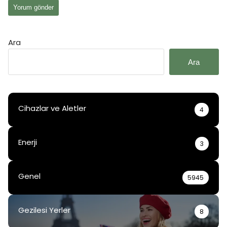
Ara
Ara
Cihazlar ve Aletler
4
Enerji
3
Genel
5945
Gezilesi Yerler
8