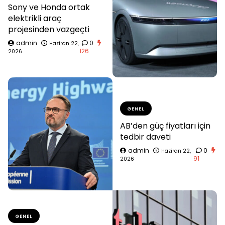
Sony ve Honda ortak
elektrikli araç
projesinden vazgeçti
admin
0
Haziran 22,
126
2026
GENEL
AB’den güç fiyatları için
tedbir daveti
admin
0
Haziran 22,
91
2026
GENEL