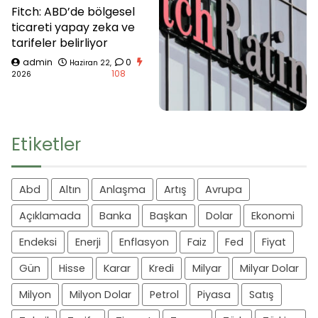
Fitch: ABD’de bölgesel
ticareti yapay zeka ve
tarifeler belirliyor
admin
0
Haziran 22,
108
2026
Etiketler
Abd
Altın
Anlaşma
Artış
Avrupa
Açıklamada
Banka
Başkan
Dolar
Ekonomi
Endeksi
Enerji
Enflasyon
Faiz
Fed
Fiyat
Gün
Hisse
Karar
Kredi
Milyar
Milyar Dolar
Milyon
Milyon Dolar
Petrol
Piyasa
Satış