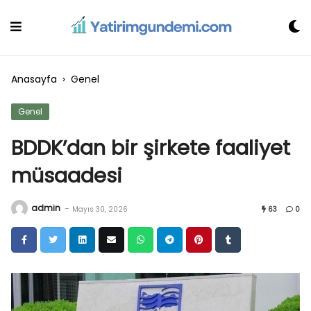
Skip
to
content
Anasayfa
›
Genel
Genel
BDDK’dan bir şirkete faaliyet
müsaadesi
admin
-
Mayıs 30, 2026
63
0