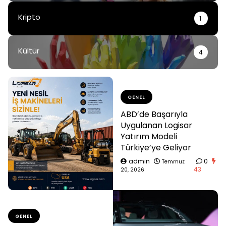
Kripto
1
Kültür
4
GENEL
ABD’de Başarıyla
Uygulanan Logisar
Yatırım Modeli
Türkiye’ye Geliyor
admin
0
Temmuz
43
20, 2026
GENEL