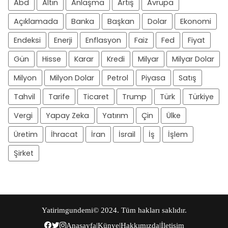
Abd
Altın
Anlaşma
Artış
Avrupa
Açıklamada
Banka
Başkan
Dolar
Ekonomi
Endeksi
Enerji
Enflasyon
Faiz
Fed
Fiyat
Gün
Hisse
Karar
Kredi
Milyar
Milyar Dolar
Milyon
Milyon Dolar
Petrol
Piyasa
Satış
Tahvil
Tarife
Ticaret
Trump
Türk
Türkiye
Vergi
Yapay Zeka
Yatırım
Çin
Ülke
Üretim
İhracat
İran
İsrail
İş
İşlem
Şirket
Yatirimgundemi
© 2024. Tüm hakları saklıdır.
Anasayfa
|
Künye
|
Hakkımızda
|
İletişim