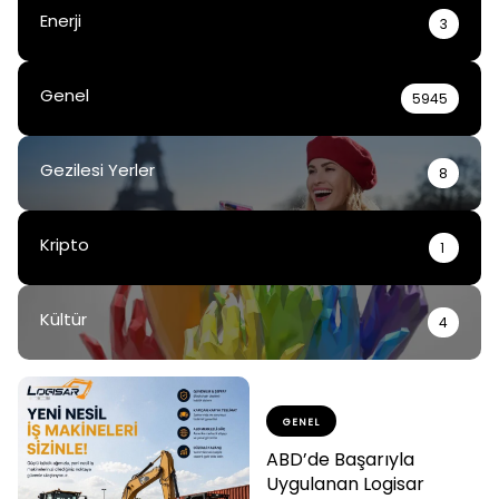
Enerji
3
Genel
5945
Gezilesi Yerler
8
Kripto
1
Kültür
4
GENEL
ABD’de Başarıyla
Uygulanan Logisar