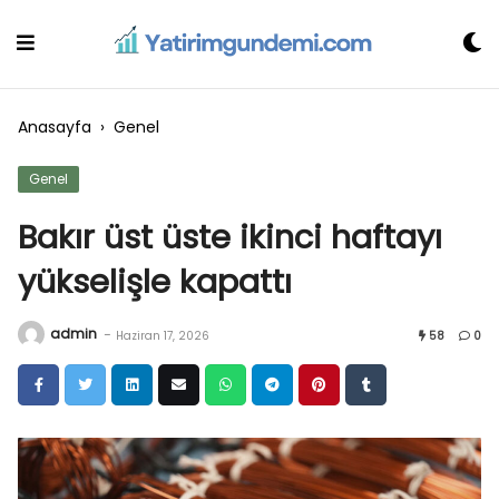
Skip
to
content
Anasayfa
›
Genel
Genel
Bakır üst üste ikinci haftayı
yükselişle kapattı
admin
-
Haziran 17, 2026
58
0