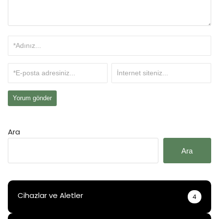
Ara
Ara
Cihazlar ve Aletler
4