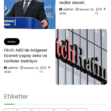
tedbir daveti
admin
0
Haziran 22,
93
2026
GENEL
Fitch: ABD’de bölgesel
ticareti yapay zeka ve
tarifeler belirliyor
admin
0
Haziran 22,
110
2026
Etiketler