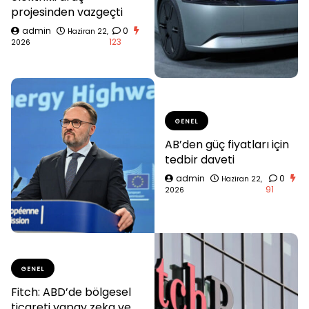
projesinden vazgeçti
admin
0
Haziran 22,
123
2026
GENEL
AB’den güç fiyatları için
tedbir daveti
admin
0
Haziran 22,
91
2026
GENEL
Fitch: ABD’de bölgesel
ticareti yapay zeka ve