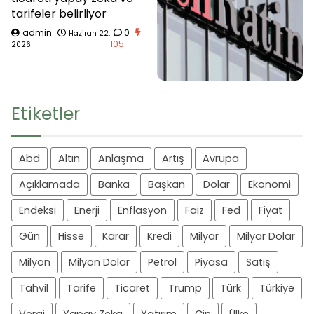
tarifeler belirliyor
admin
0
Haziran 22,
105
2026
Etiketler
Abd
Altın
Anlaşma
Artış
Avrupa
Açıklamada
Banka
Başkan
Dolar
Ekonomi
Endeksi
Enerji
Enflasyon
Faiz
Fed
Fiyat
Gün
Hisse
Karar
Kredi
Milyar
Milyar Dolar
Milyon
Milyon Dolar
Petrol
Piyasa
Satış
Tahvil
Tarife
Ticaret
Trump
Türk
Türkiye