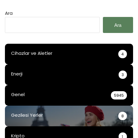
Ara
Ara
Cihazlar ve Aletler
4
Enerji
3
Genel
5945
Gezilesi Yerler
8
Kripto
1