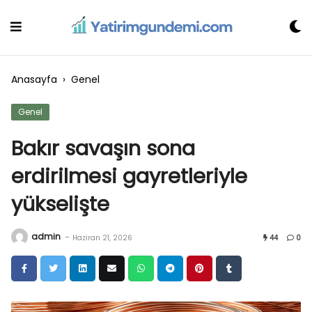
Skip
to
content
Anasayfa
›
Genel
Genel
Bakır savaşın sona
erdirilmesi gayretleriyle
yükselişte
admin
-
Haziran 21, 2026
44
0