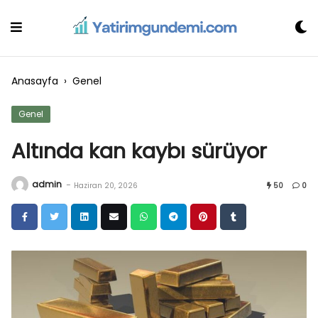
Skip
to
content
Anasayfa
›
Genel
Genel
Altında kan kaybı sürüyor
admin
-
Haziran 20, 2026
50
0