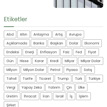
Etiketler
Abd
Altın
Anlaşma
Artış
Avrupa
Açıklamada
Banka
Başkan
Dolar
Ekonomi
Endeksi
Enerji
Enflasyon
Faiz
Fed
Fiyat
Gün
Hisse
Karar
Kredi
Milyar
Milyar Dolar
Milyon
Milyon Dolar
Petrol
Piyasa
Satış
Tahvil
Tarife
Ticaret
Trump
Türk
Türkiye
Vergi
Yapay Zeka
Yatırım
Çin
Ülke
Üretim
İhracat
İran
İsrail
İş
İşlem
Şirket