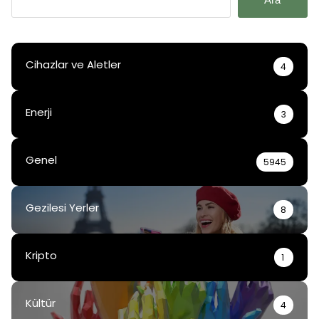
Cihazlar ve Aletler
4
Enerji
3
Genel
5945
Gezilesi Yerler
8
Kripto
1
Kültür
4