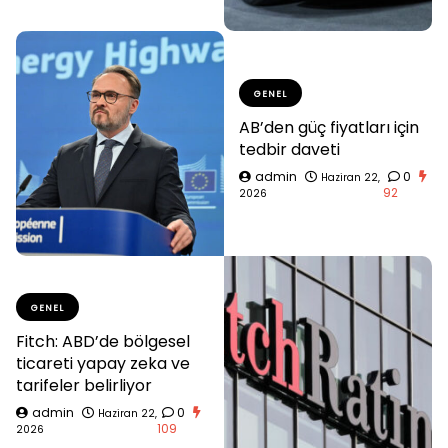
GENEL
AB’den güç fiyatları için
tedbir daveti
admin
0
Haziran 22,
92
2026
GENEL
Fitch: ABD’de bölgesel
ticareti yapay zeka ve
tarifeler belirliyor
admin
0
Haziran 22,
109
2026