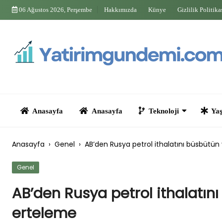
Skip
06 Ağustos 2026, Perşembe
Hakkımızda
Künye
Gizlilik Politika
to
content
Anasayfa
Anasayfa
Teknoloji
Yaşam
Anasayfa
›
Genel
›
AB’den Rusya petrol ithalatını büsbütün
Genel
AB’den Rusya petrol ithalatın
erteleme