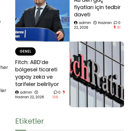
fiyatları için tedbir
daveti
h
admin
Haziran
0
22, 2026
91
GENEL
Fitch: ABD’de
 her
bölgesel ticareti
yapay zeka ve
tarifeler belirliyor
ler
admin
0
Haziran 22, 2026
106
Etiketler