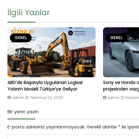
İlgili Yazılar
GENEL
GENEL
ABD’de Başarıyla Uygulanan Logisar
Sony ve Honda or
Yatırım Modeli Türkiye’ye Geliyor
projesinden vazg
admin
Temmuz 20, 2026
admin
Haziran
Bir yanıt yazın
E-posta adresiniz yayınlanmayacak.
Gerekli alanlar
*
ile işare