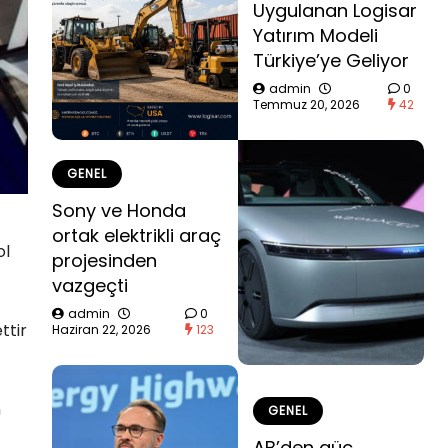
Uygulanan Logisar
Yatırım Modeli
Türkiye’ye Geliyor
admin
0
Temmuz 20, 2026
42
GENEL
Sony ve Honda
ortak elektrikli araç
ol
projesinden
vazgeçti
admin
0
ttir
Haziran 22, 2026
123
n
GENEL
AB’den güç