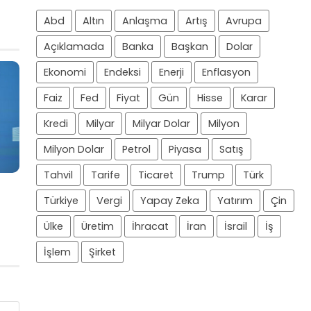
Abd
Altın
Anlaşma
Artış
Avrupa
Açıklamada
Banka
Başkan
Dolar
Ekonomi
Endeksi
Enerji
Enflasyon
Faiz
Fed
Fiyat
Gün
Hisse
Karar
Kredi
Milyar
Milyar Dolar
Milyon
Milyon Dolar
Petrol
Piyasa
Satış
Tahvil
Tarife
Ticaret
Trump
Türk
Türkiye
Vergi
Yapay Zeka
Yatırım
Çin
Ülke
Üretim
İhracat
İran
İsrail
İş
İşlem
Şirket