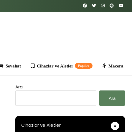
Cihazlar ve Aletler
Macera
Kripto
T
Popüler
Ara
Ara
Cihazlar ve Aletler
4