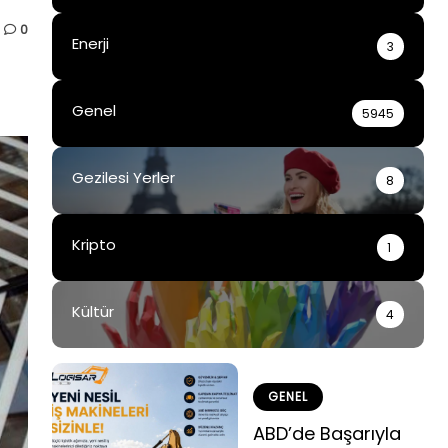
0
Enerji
3
Genel
5945
Gezilesi Yerler
8
Kripto
1
Kültür
4
GENEL
ABD’de Başarıyla