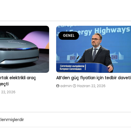
GENEL
tak elektrikli araç
AB’den güç fiyatları için tedbir daveti
eçti
admin
Haziran 22, 2026
 22, 2026
tlenmişlerdir