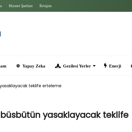
sı
Hizmet Şartları
İletişim
Yapay Zeka
Gezilesi Yerler
Enerji
Seyahat
 yasaklayacak teklife erteleme
ı büsbütün yasaklayacak teklife