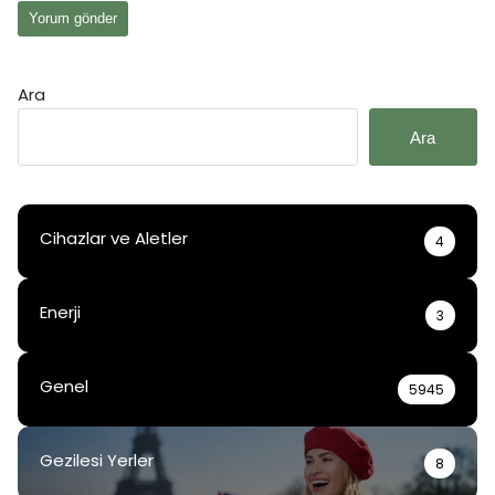
Ara
Ara
Cihazlar ve Aletler
4
Enerji
3
Genel
5945
Gezilesi Yerler
8