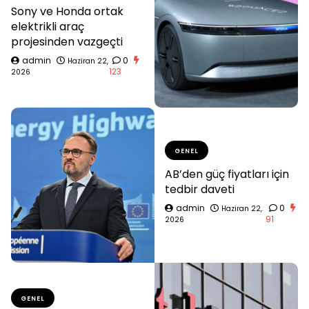
Sony ve Honda ortak
elektrikli araç
projesinden vazgeçti
admin
0
Haziran 22,
123
2026
GENEL
AB’den güç fiyatları için
tedbir daveti
admin
0
Haziran 22,
91
2026
GENEL