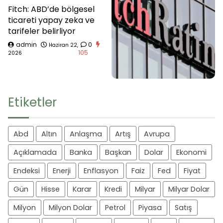
Fitch: ABD’de bölgesel
ticareti yapay zeka ve
tarifeler belirliyor
admin
0
Haziran 22,
105
2026
Etiketler
Abd
Altın
Anlaşma
Artış
Avrupa
Açıklamada
Banka
Başkan
Dolar
Ekonomi
Endeksi
Enerji
Enflasyon
Faiz
Fed
Fiyat
Gün
Hisse
Karar
Kredi
Milyar
Milyar Dolar
Milyon
Milyon Dolar
Petrol
Piyasa
Satış