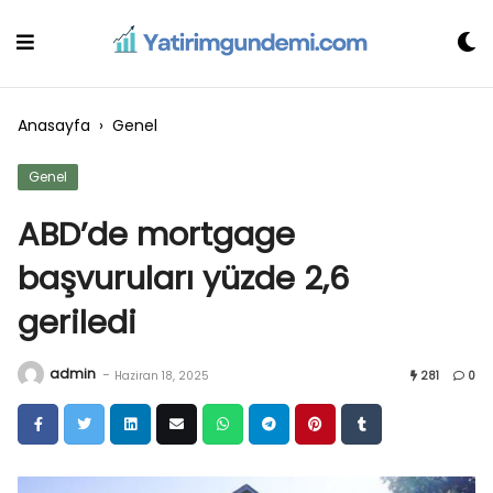
Skip
to
content
Anasayfa
›
Genel
Genel
ABD’de mortgage
başvuruları yüzde 2,6
geriledi
admin
-
Haziran 18, 2025
281
0