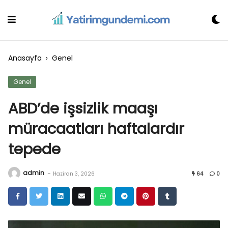
Skip
to
content
Anasayfa
›
Genel
Genel
ABD’de işsizlik maaşı
müracaatları haftalardır
tepede
admin
-
Haziran 3, 2026
64
0