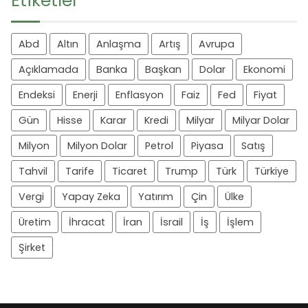
Etiketler
Abd
Altın
Anlaşma
Artış
Avrupa
Açıklamada
Banka
Başkan
Dolar
Ekonomi
Endeksi
Enerji
Enflasyon
Faiz
Fed
Fiyat
Gün
Hisse
Karar
Kredi
Milyar
Milyar Dolar
Milyon
Milyon Dolar
Petrol
Piyasa
Satış
Tahvil
Tarife
Ticaret
Trump
Türk
Türkiye
Vergi
Yapay Zeka
Yatırım
Çin
Ülke
Üretim
İhracat
İran
İsrail
İş
İşlem
Şirket