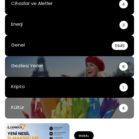
Cihazlar ve Aletler
4
Enerji
3
Genel
5945
Gezilesi Yerler
8
Kripto
1
Kültür
4
GENEL