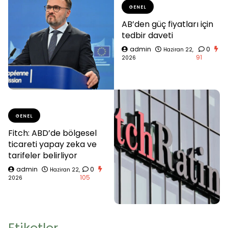
GENEL
AB’den güç fiyatları için
tedbir daveti
admin
0
Haziran 22,
91
2026
GENEL
Fitch: ABD’de bölgesel
ticareti yapay zeka ve
tarifeler belirliyor
admin
0
Haziran 22,
105
2026