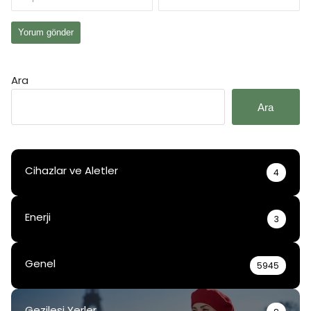
Ara
Ara
Cihazlar ve Aletler
4
Enerji
3
Genel
5945
Gezilesi Yerler