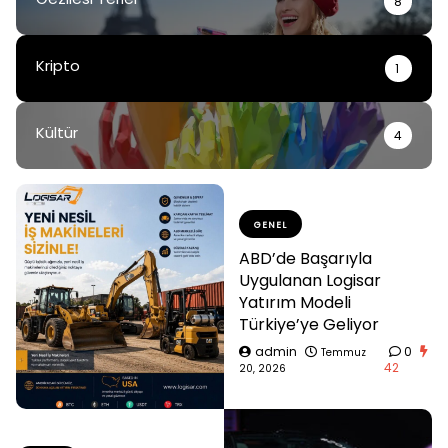
8
Kripto
1
Kültür
4
GENEL
ABD’de Başarıyla
Uygulanan Logisar
Yatırım Modeli
Türkiye’ye Geliyor
admin
0
Temmuz
42
20, 2026