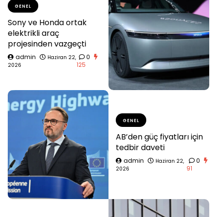
GENEL
Sony ve Honda ortak
elektrikli araç
projesinden vazgeçti
admin
0
Haziran 22,
125
2026
GENEL
AB’den güç fiyatları için
tedbir daveti
admin
0
Haziran 22,
91
2026