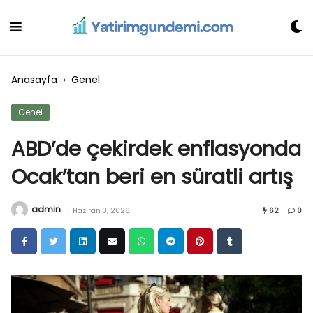
Skip
to
content
Anasayfa
›
Genel
Genel
ABD’de çekirdek enflasyonda
Ocak’tan beri en süratli artış
admin
-
Haziran 3, 2026
62
0