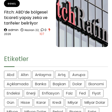
GENEL
Fitch: ABD’de bölgesel
ticareti yapay zeka ve
tarifeler belirliyor
admin
0
Haziran 22,
107
2026
Etiketler
Abd
Altın
Anlaşma
Artış
Avrupa
Açıklamada
Banka
Başkan
Dolar
Ekonomi
Endeksi
Enerji
Enflasyon
Faiz
Fed
Fiyat
Gün
Hisse
Karar
Kredi
Milyar
Milyar Dolar
Milyon
Milyon Dolar
Petrol
Piyasa
Satış