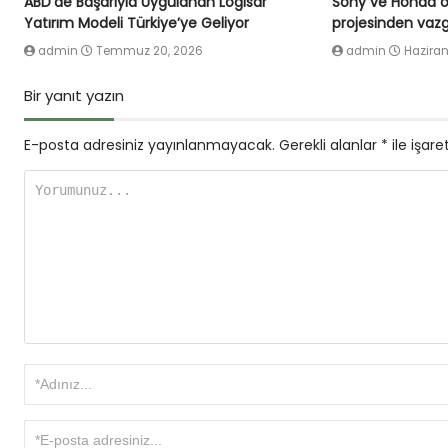
ABD’de Başarıyla Uygulanan Logisar
Sony ve Honda or
Yatırım Modeli Türkiye’ye Geliyor
projesinden vazg
admin
Temmuz 20, 2026
admin
Haziran
Bir yanıt yazın
E-posta adresiniz yayınlanmayacak.
Gerekli alanlar
*
ile işare