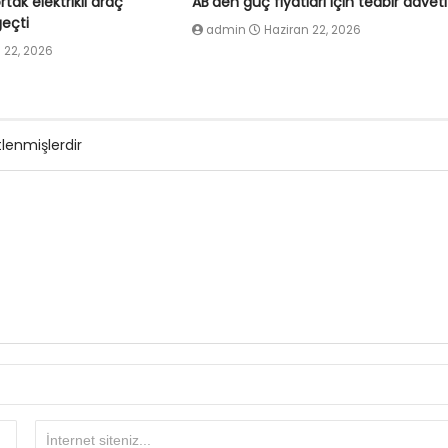
tak elektrikli araç
AB’den güç fiyatları için tedbir daveti
eçti
admin
Haziran 22, 2026
 22, 2026
tlenmişlerdir