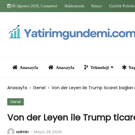
Skip
08 Ağustos 2026, Cumartesi
Hakkımızda
Künye
Gizlilik Politik
to
content
Anasayfa
Anasayfa
Teknoloji
Yaşam
Anasayfa
›
Genel
›
Von der Leyen ile Trump ticaret bağları i
Genel
Von der Leyen ile Trump ticare
admin
-
Mayıs 29, 2026