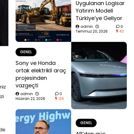
Uygulanan Logisar
Yatırım Modeli
Türkiye’ye Geliyor
admin
0
Temmuz 20, 2026
43
GENEL
Sony ve Honda
ortak elektrikli araç
projesinden
vazgeçti
miz
admin
0
zi
Haziran 22, 2026
126
GENEL
zde
AB’den güç