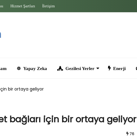
ası
Hizmet Şartları
İletişim
Yapay Zeka
Gezilesi Yerler
Enerji
Seyahat
çin bir ortaya geliyor
t bağları için bir ortaya geliyor
76