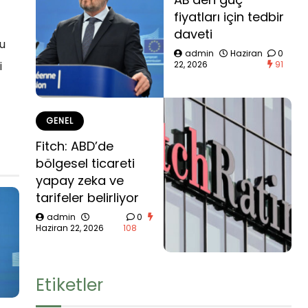
fiyatları için tedbir
daveti
nu
admin
Haziran
0
i
22, 2026
91
GENEL
Fitch: ABD’de
bölgesel ticareti
yapay zeka ve
tarifeler belirliyor
admin
0
Haziran 22, 2026
108
Etiketler