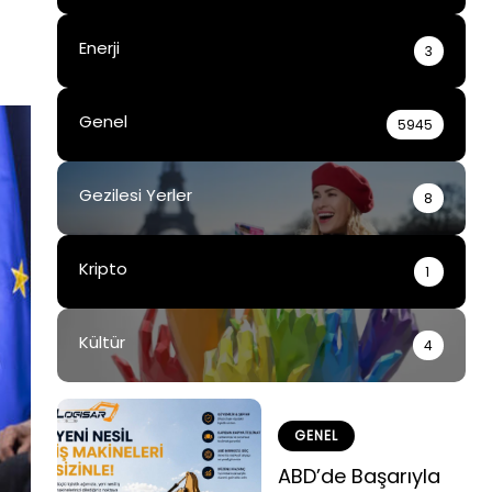
Enerji
3
Genel
5945
Gezilesi Yerler
8
Kripto
1
Kültür
4
GENEL
ABD’de Başarıyla