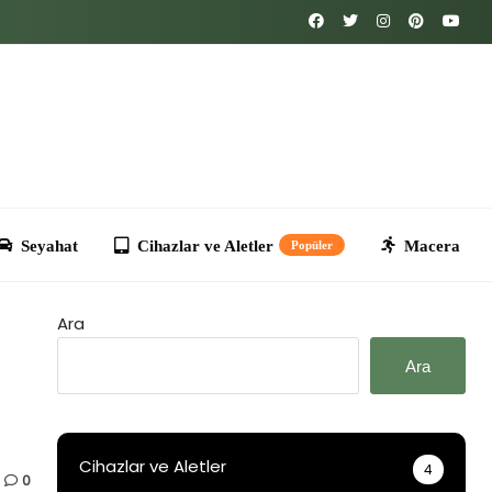
Cihazlar ve Aletler
Macera
Kripto
T
Popüler
Ara
Ara
Cihazlar ve Aletler
4
0