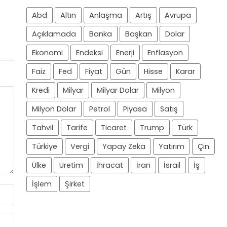
Abd
Altın
Anlaşma
Artış
Avrupa
Açıklamada
Banka
Başkan
Dolar
Ekonomi
Endeksi
Enerji
Enflasyon
Faiz
Fed
Fiyat
Gün
Hisse
Karar
Kredi
Milyar
Milyar Dolar
Milyon
Milyon Dolar
Petrol
Piyasa
Satış
Tahvil
Tarife
Ticaret
Trump
Türk
Türkiye
Vergi
Yapay Zeka
Yatırım
Çin
Ülke
Üretim
İhracat
İran
İsrail
İş
İşlem
Şirket