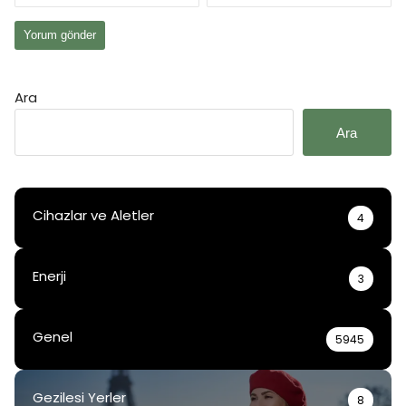
Ara
Ara
Cihazlar ve Aletler
4
Enerji
3
Genel
5945
Gezilesi Yerler
8