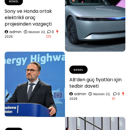
GENEL
Sony ve Honda ortak
elektrikli araç
projesinden vazgeçti
admin
0
Haziran 22,
125
2026
GENEL
AB’den güç fiyatları için
tedbir daveti
admin
0
Haziran 22,
91
2026