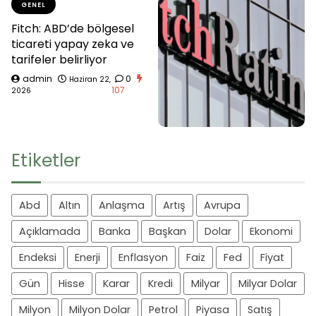
GENEL
Fitch: ABD’de bölgesel
ticareti yapay zeka ve
tarifeler belirliyor
admin
0
Haziran 22,
107
2026
Etiketler
Abd
Altın
Anlaşma
Artış
Avrupa
Açıklamada
Banka
Başkan
Dolar
Ekonomi
Endeksi
Enerji
Enflasyon
Faiz
Fed
Fiyat
Gün
Hisse
Karar
Kredi
Milyar
Milyar Dolar
Milyon
Milyon Dolar
Petrol
Piyasa
Satış