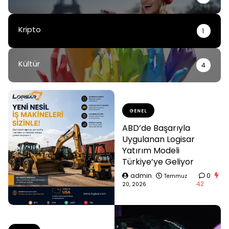
Kripto
1
Kültür
4
GENEL
ABD’de Başarıyla
Uygulanan Logisar
Yatırım Modeli
Türkiye’ye Geliyor
admin
0
Temmuz
42
20, 2026