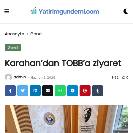
Skip
to
content
Anasayfa
›
Genel
Genel
Karahan’dan TOBB’a ziyaret
admin
-
Haziran 3, 2026
62
0