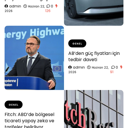
admin
0
Haziran 22,
126
2026
GENEL
AB’den güç fiyatları için
tedbir daveti
admin
0
Haziran 22,
91
2026
GENEL
Fitch: ABD’de bölgesel
ticareti yapay zeka ve
tarifeler belirliyor