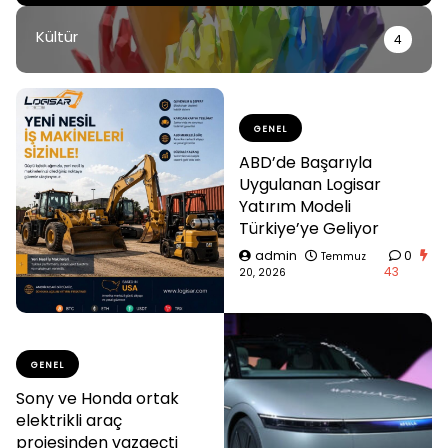
Kültür
4
GENEL
ABD’de Başarıyla
Uygulanan Logisar
Yatırım Modeli
Türkiye’ye Geliyor
admin
0
Temmuz
43
20, 2026
GENEL
Sony ve Honda ortak
elektrikli araç
projesinden vazgeçti