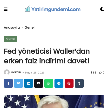
Skip
to
content
Anasayfa
›
Genel
Genel
Fed yöneticisi Waller’dan
erken faiz indirimi daveti
admin
-
Mayıs 28, 2026
68
0