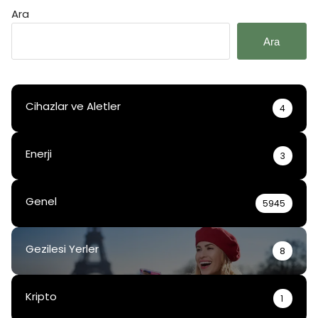
Ara
Ara
Cihazlar ve Aletler
4
Enerji
3
Genel
5945
Gezilesi Yerler
8
Kripto
1