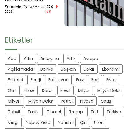
admin
0
Haziran 22,
108
2026
Etiketler
Abd
Altın
Anlaşma
Artış
Avrupa
Açıklamada
Banka
Başkan
Dolar
Ekonomi
Endeksi
Enerji
Enflasyon
Faiz
Fed
Fiyat
Gün
Hisse
Karar
Kredi
Milyar
Milyar Dolar
Milyon
Milyon Dolar
Petrol
Piyasa
Satış
Tahvil
Tarife
Ticaret
Trump
Türk
Türkiye
Vergi
Yapay Zeka
Yatırım
Çin
Ülke