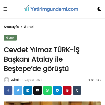
Skip
to
content
Anasayfa
›
Genel
Genel
Cevdet Yılmaz TÜRK-İŞ
Başkanı Atalay ile
Beştepe’de görüştü
admin
-
Mayıs 31, 2026
70
0