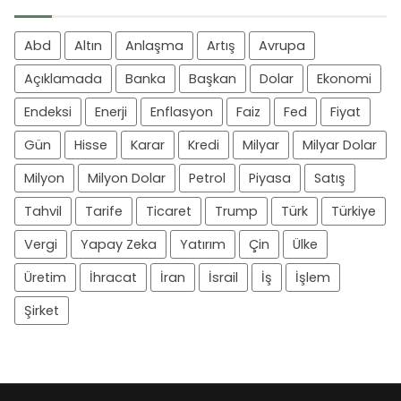
Abd
Altın
Anlaşma
Artış
Avrupa
Açıklamada
Banka
Başkan
Dolar
Ekonomi
Endeksi
Enerji
Enflasyon
Faiz
Fed
Fiyat
Gün
Hisse
Karar
Kredi
Milyar
Milyar Dolar
Milyon
Milyon Dolar
Petrol
Piyasa
Satış
Tahvil
Tarife
Ticaret
Trump
Türk
Türkiye
Vergi
Yapay Zeka
Yatırım
Çin
Ülke
Üretim
İhracat
İran
İsrail
İş
İşlem
Şirket