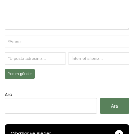
Ara
Ara
Cihazlar ve Aletler