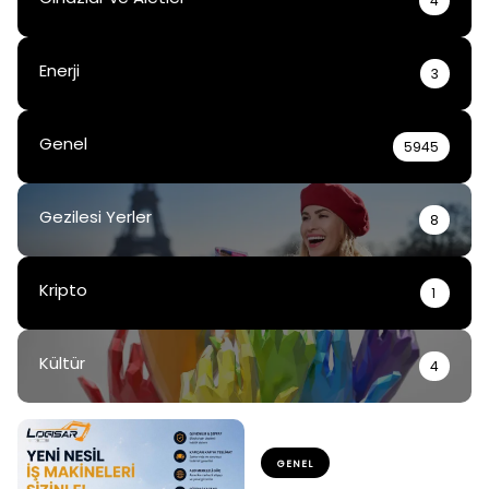
4
Enerji
3
Genel
5945
Gezilesi Yerler
8
Kripto
1
Kültür
4
GENEL