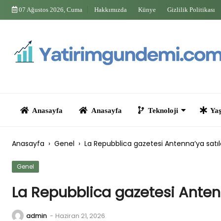
Skip
07 Ağustos 2026, Cuma
Hakkımızda
Künye
Gizlilik Politikası
to
content
Anasayfa
Anasayfa
Teknoloji
Yaşam
Anasayfa
›
Genel
›
La Repubblica gazetesi Antenna’ya satıl
Genel
La Repubblica gazetesi Antenn
admin
-
Haziran 21, 2026