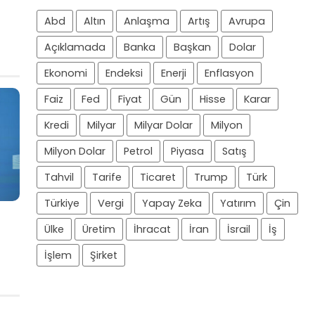
Abd
Altın
Anlaşma
Artış
Avrupa
Açıklamada
Banka
Başkan
Dolar
Ekonomi
Endeksi
Enerji
Enflasyon
Faiz
Fed
Fiyat
Gün
Hisse
Karar
Kredi
Milyar
Milyar Dolar
Milyon
Milyon Dolar
Petrol
Piyasa
Satış
Tahvil
Tarife
Ticaret
Trump
Türk
Türkiye
Vergi
Yapay Zeka
Yatırım
Çin
Ülke
Üretim
İhracat
İran
İsrail
İş
İşlem
Şirket