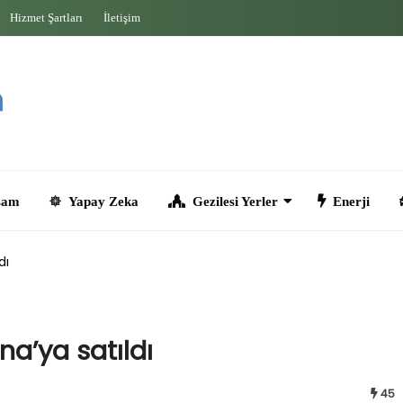
Hizmet Şartları
İletişim
Yapay Zeka
Gezilesi Yerler
Enerji
Seyahat
dı
a’ya satıldı
45