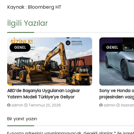
Kaynak : Bloomberg HT
İlgili Yazılar
GENEL
GENEL
ABD’de Başarıyla Uygulanan Logisar
Sony ve Honda or
Yatırım Modeli Türkiye’ye Geliyor
projesinden vazg
admin
Temmuz 20, 2026
admin
Haziran
Bir yanıt yazın
E-posta adresiniz yayınlanmayacak.
Gerekli alanlar
*
ile işare