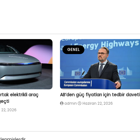
GENEL
tak elektrikli araç
AB’den güç fiyatları için tedbir daveti
eçti
admin
Haziran 22, 2026
 22, 2026
tlenmişlerdir