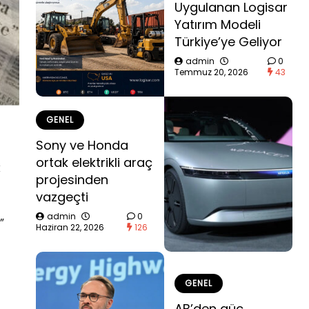
Uygulanan Logisar
Yatırım Modeli
Türkiye’ye Geliyor
admin
0
Temmuz 20, 2026
43
GENEL
Sony ve Honda
ortak elektrikli araç
k
projesinden
vazgeçti
admin
0
”
Haziran 22, 2026
126
GENEL
AB’den güç