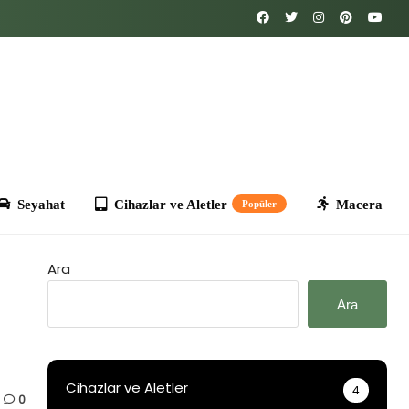
Cihazlar ve Aletler
Macera
Kripto
T
Popüler
Ara
Ara
Cihazlar ve Aletler
4
0