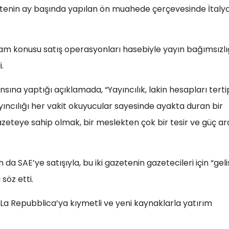
tenin ay başında yapılan ön muahede çerçevesinde İtaly
lam konusu satış operasyonları hasebiyle yayın bağımsızlı
.
sına yaptığı açıklamada, “Yayıncılık, lakin hesapları tertip
ayıncılığı her vakit okuyucular sayesinde ayakta duran bir
azeteye sahip olmak, bir meslekten çok bir tesir ve güç ar
a SAE’ye satışıyla, bu iki gazetenin gazetecileri için “gel
söz etti.
La Repubblica’ya kıymetli ve yeni kaynaklarla yatırım