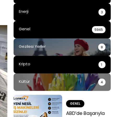
Enerji
3
Genel
5945
Gezilesi Yerler
8
Kripto
1
Kültür
4
GENEL
ABD’de Başarıyla